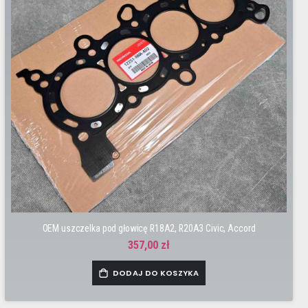
OEM uszczelka pod głowicę R18A2, R20A3 Civic, Accord
357,00 zł
DODAJ DO KOSZYKA