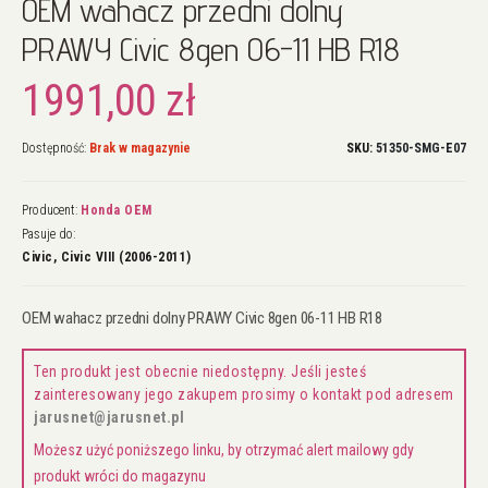
OEM wahacz przedni dolny
na
początek
PRAWY Civic 8gen 06-11 HB R18
galerii
1991,00 zł
Dostępność:
Brak w magazynie
SKU
51350-SMG-E07
Producent:
Honda OEM
Pasuje do:
Civic, Civic VIII (2006-2011)
OEM wahacz przedni dolny PRAWY Civic 8gen 06-11 HB R18
Ten produkt jest obecnie niedostępny. Jeśli jesteś
zainteresowany jego zakupem prosimy o kontakt pod adresem
jarusnet@jarusnet.pl
Możesz użyć poniższego linku, by otrzymać alert mailowy gdy
produkt wróci do magazynu