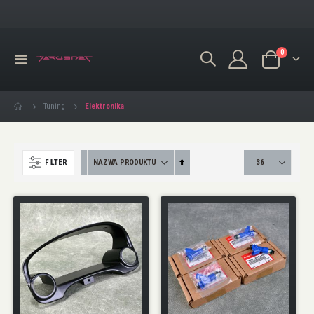
produkty
0
Przełącznik
Koszyk
Nav
Elektronika
Tuning
Ustaw
FILTER
kierunek
malejący