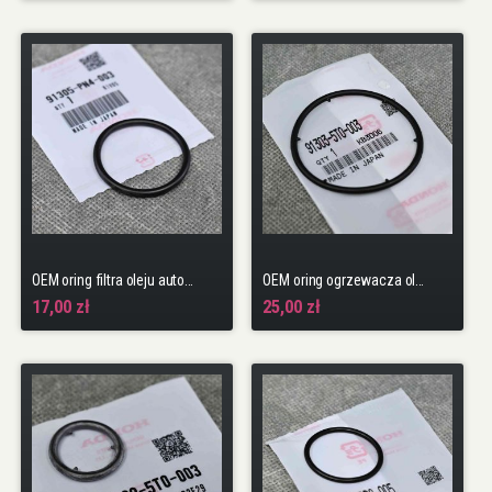
OEM oring filtra oleju automatycznej skrzyni biegów 37.7X3.5
OEM oring ogrzewacza oleju skrzyni CVT Civic 10gen 17-22 HR-V 2gen 15-21
17,00 zł
25,00 zł