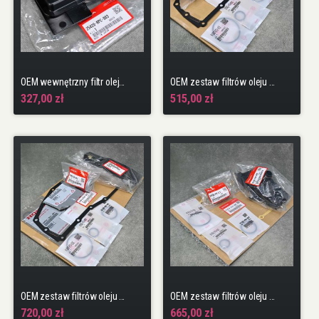
OEM wewnętrzny filtr oleju przekładniowego automat Civic 8gen 06-11
OEM zestaw filtrów oleju skrzyni CVT Civic 10gen 17-22 5D HB
327,00 zł
515,00 zł
OEM zestaw filtrów oleju skrzyni CVT CR-V 5gen 18-23 L15BY
OEM zestaw filtrów oleju skrzyni CVT HR-V 2gen 15-21
720,00 zł
665,00 zł