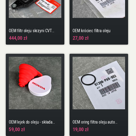
OEM filtr oleju skrzyni CVT HR-V 2gen 15-21
OEM króciec filtra oleju
444,00 zł
27,00 zł
OEM lejek do oleju - składany
OEM oring filtra oleju automatycznej skrzyni biegów 19.8x1.9
59,00 zł
19,00 zł