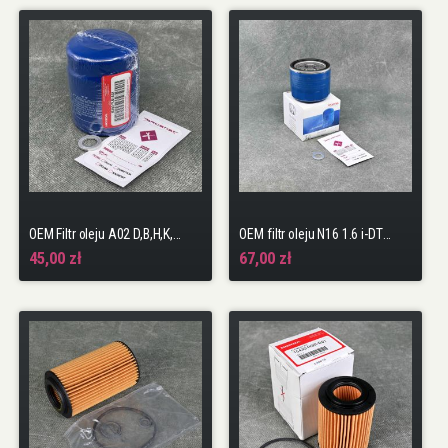
OEM Filtr oleju A02 D,B,H,K,R seria + podkładka
OEM filtr oleju N16 1.6 i-DTEC Civic, CR-V, HR-V + podkładka
45,00 zł
67,00 zł