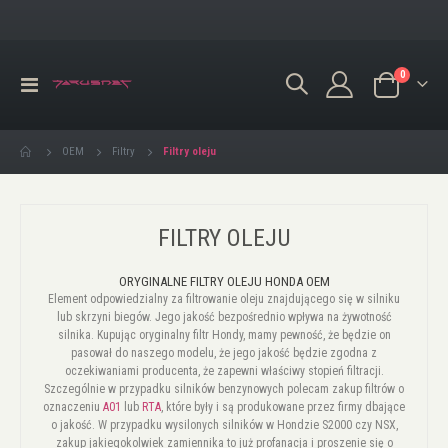
produkty
0
Przełącznik
Koszyk
Nav
Filtry oleju
OEM
Filtry
FILTRY OLEJU
ORYGINALNE FILTRY OLEJU HONDA OEM
Element odpowiedzialny za filtrowanie oleju znajdującego się w silniku
lub skrzyni biegów. Jego jakość bezpośrednio wpływa na żywotność
silnika. Kupując oryginalny filtr Hondy, mamy pewność, że będzie on
pasował do naszego modelu, że jego jakość będzie zgodna z
oczekiwaniami producenta, że zapewni właściwy stopień filtracji.
Szczególnie w przypadku silników benzynowych polecam zakup filtrów o
oznaczeniu
A01
lub
RTA
, które były i są produkowane przez firmy dbające
o jakość. W przypadku wysilonych silników w Hondzie S2000 czy NSX,
zakup jakiegokolwiek zamiennika to już profanacja i proszenie się o