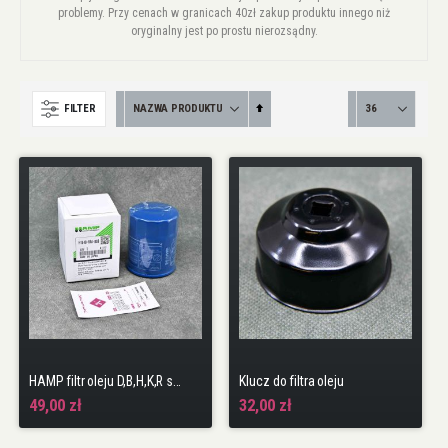
problemy. Przy cenach w granicach 40zł zakup produktu innego niż
oryginalny jest po prostu nierozsądny.
Ustaw
FILTER
kierunek
malejący
HAMP filtr oleju D,B,H,K,R seria + podkładka
Klucz do filtra oleju
49,00 zł
32,00 zł