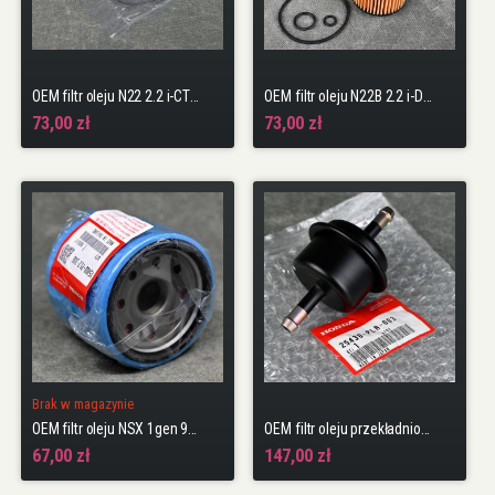
OEM filtr oleju N22 2.2 i-CTDi Accord 7gen 03-08 + podkładka
OEM filtr oleju N22B 2.2 i-DTEC Accord 8gen 08-15 N22A2 Civic 8gen 06-11 + podkładka
73,00 zł
73,00 zł
Brak w magazynie
OEM filtr oleju NSX 1gen 91-05 + podkładka
OEM filtr oleju przekładniowego automat Accord, Civic, CR-V
67,00 zł
147,00 zł