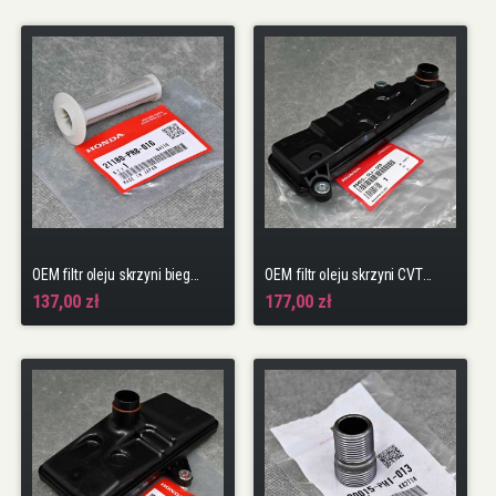
OEM filtr oleju skrzyni biegów FK2, FK8, FL5
OEM filtr oleju skrzyni CVT Civic 10gen 17-22 CR-V 5gen 18-23 L15BY
137,00 zł
177,00 zł