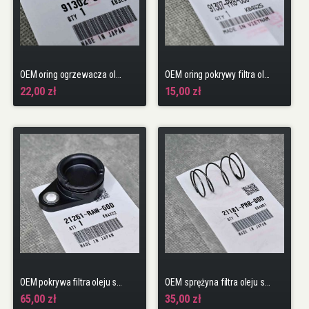
OEM oring ogrzewacza oleju skrzyni CVT Civic 10gen 17-22 HR-V 2gen 15-21
OEM oring pokrywy filtra oleju skrzyni biegów FK2, FK8, FL5
22,00 zł
15,00 zł
OEM pokrywa filtra oleju skrzyni biegów FK2, FK8, FL5
OEM sprężyna filtra oleju skrzyni biegów FK2, FK8, FL5
65,00 zł
35,00 zł