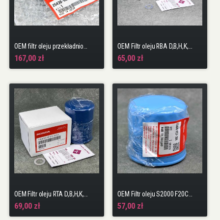
OEM filtr oleju przekładniowego automat CR-V 4gen 12-18
OEM Filtr oleju RBA D,B,H,K,R seria + podkładka
167,00 zł
65,00 zł
OEM Filtr oleju RTA D,B,H,K,R seria + podkładka
OEM Filtr oleju S2000 F20C F22C + podkładka
69,00 zł
57,00 zł