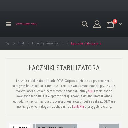
produkty
0
Przełącznik
Koszyk
Nav
Łączniki stabilizatora
OEM
Elementy zawieszenia
ŁĄCZNIKI STABILIZATORA
Łącznik stabilizatora Honda OEM. Odpowiedzialne za przenoszenie
naprężeń bocznych na karoserię i koła. Do większości modeli przez 2015
rokiem można śmiało zastosować zamienniki firmy
555
natomiast do
nowszych modeli jest kłopot z dobrej jakości zamiennikiem = wtedy
wchodzimy my cali na biało z ofertą oryginałów ;-) Jeśli szukasz OEM'u a
nie ma go w tej kategorii zachęcam do
kontaktu
a przygotuje ofertę.