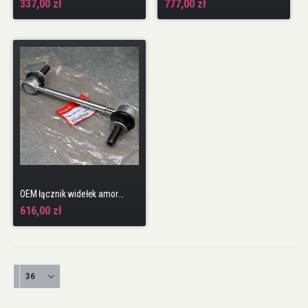
337,00 zł
777,00 zł
OEM łącznik widełek amortyzatora z wahaczem Civic 11gen 23-25 TypeR FL5
616,00 zł