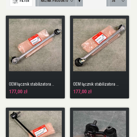
Ustaw
FILTER
kierunek
malejący
OEM łącznik stabilizatora LEWY PRZÓD Civic 10gen 17-22 TypeR FK8 K20C1 Civic 11gen 23-25 TypeR FL5
OEM łącznik stabilizatora PRAWY PRZÓD Civic 10gen 17-22 TypeR FK8 K20C1 Civic 11gen 23-25 TypeR FL5
177,00 zł
177,00 zł