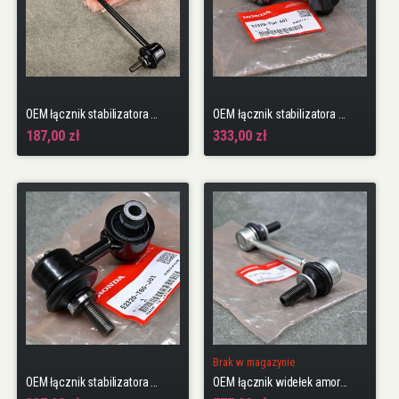
OEM łącznik stabilizatora PRZÓD Civic 9gen 12-16 R18
OEM łącznik stabilizatora TYŁ Civic 10gen 17-22 TypeR FK8 K20C1
187,00 zł
333,00 zł
Brak w magazynie
OEM łącznik stabilizatora TYŁ Civic 11gen 23-25 TypeR FL5
OEM łącznik widełek amortyzatora z wahaczem Civic 10gen 17-22 TypeR FK8 K20C1