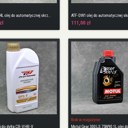
ATF-DW1 4L olej do automatycznej skrzyni biegów + podkładka + naklejka
zł
111,00 zł
Brak w magazynie
j do dyfra CR-V HR-V