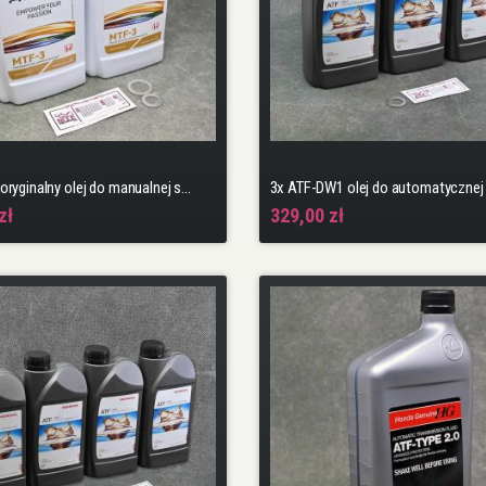
2x MTF-3 oryginalny olej do manualnej skrzyni biegów + podkładki + naklejka
zł
329,00 zł