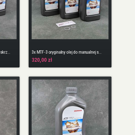
3x ATF-DW1 olej do automatycznej skrzyni biegów + podkładka i naklejka
3x MTF-3 oryginalny olej do manualnej skrzyni biegów + podkładki + naklejka
320,00 zł