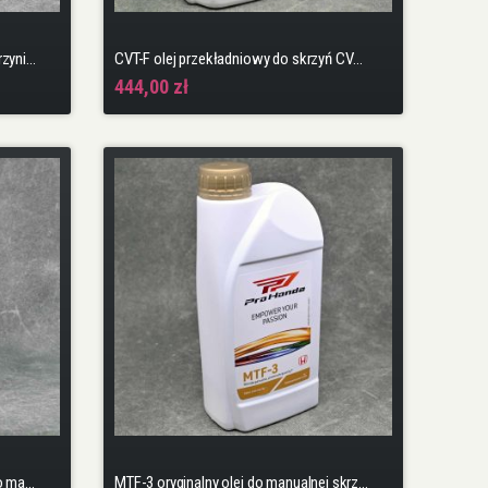
ATF-DW1 olej do automatycznej skrzyni biegów
CVT-F olej przekładniowy do skrzyń CVT do 2014 r. CVT-Fluid 4L
444,00 zł
Motul Gear 300 LS 75W90 1L olej do manualnej skrzyni biegów ze szperą płytkową
MTF-3 oryginalny olej do manualnej skrzyni biegów