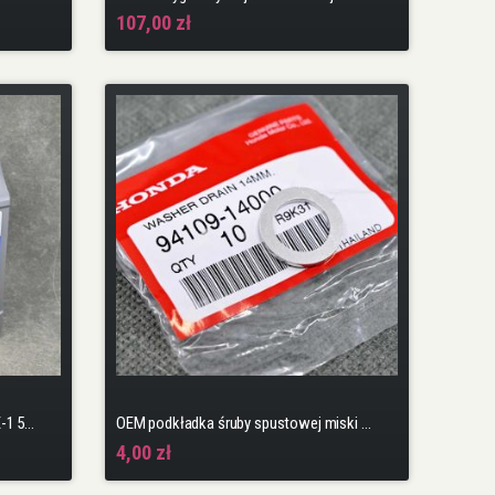
107,00 zł
OEM olej przekładniowy HEVF TYPE-1 5L do skrzyń e-cvt w Civic 11gen 23+ e:hev
OEM podkładka śruby spustowej miski oleju
4,00 zł