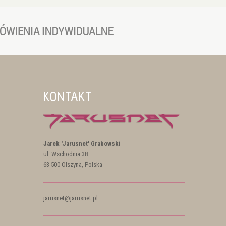
KONTAKT
Jarek 'Jarusnet' Grabowski
ul. Wschodnia 38
63-500 Olszyna, Polska
jarusnet@jarusnet.pl