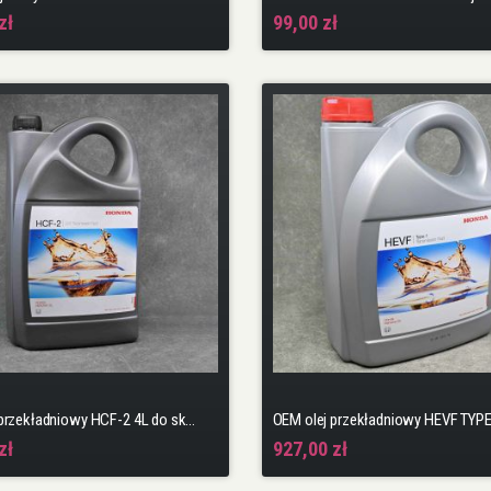
zł
99,00 zł
OEM olej przekładniowy HCF-2 4L do skrzyń CVT drugiej generacji Civic, CR-V, HR-V, Jazz
zł
927,00 zł