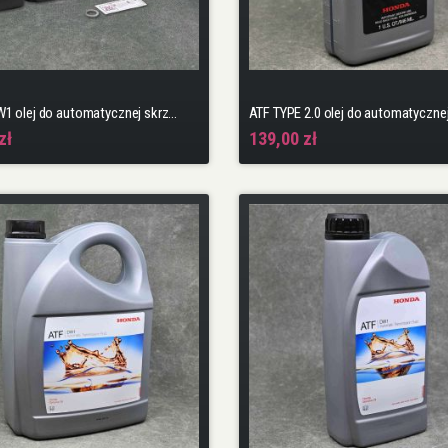
4x ATF-DW1 olej do automatycznej skrzyni biegów + podkładka i naklejka
zł
139,00 zł