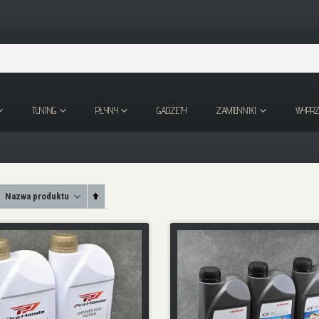
TUNING
PŁYNY
GADŻETY
ZAMIENNIKI
WYPR
Ustaw
kierunek
malejący