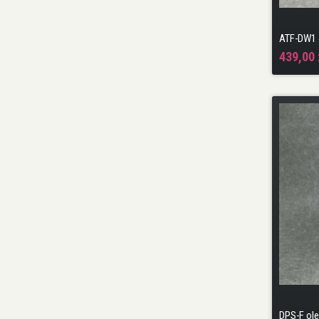
439,00 
DPS-F ole