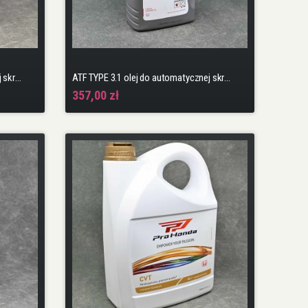
ATF TYPE 2.0 olej do automatycznej skrzyń biegów 10AT 0.946 L
ATF TYPE 3.1 olej do automatycznej skrzyni biegów 9AT 1L
357,00 zł