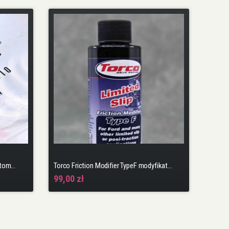
OEM podkładka śruby zlewowej automatycznej skrzyni biegów
Torco Friction Modifier TypeF modyfikator tarcia do szper płytkowych
99,00 zł