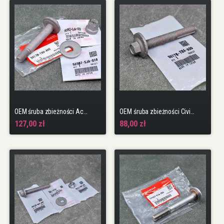
OEM śruba zbieżności Accord 8gen 08-15 sedan tourer zestaw
OEM śruba zbieżności Civic 10gen 17-22 TypeR FK8 K20C1 Civic 11gen 23-25 TypeR FL5
127,00 zł
88,00 zł