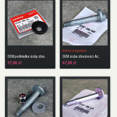
Brak w magazynie
OEM podkładka śruby zbieżności Prelude 4WS
OEM śruba zbieżności Accord 7gen 03-08 sedan Accord 6gen 98-02 Coupe
37,00 zł
67,00 zł