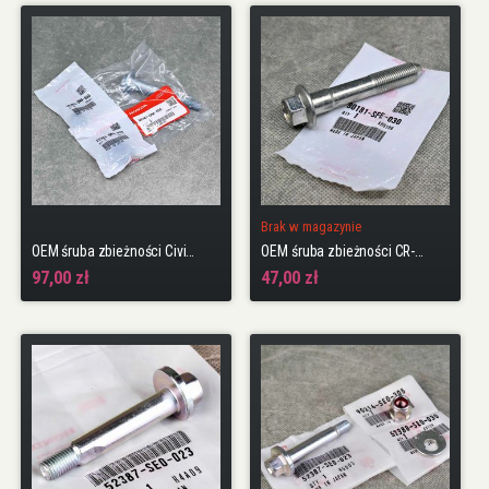
Brak w magazynie
OEM śruba zbieżności Civic 8gen 06-11 4DR Sedan zestaw
OEM śruba zbieżności CR-V 4gen 12-18 N22
97,00 zł
47,00 zł