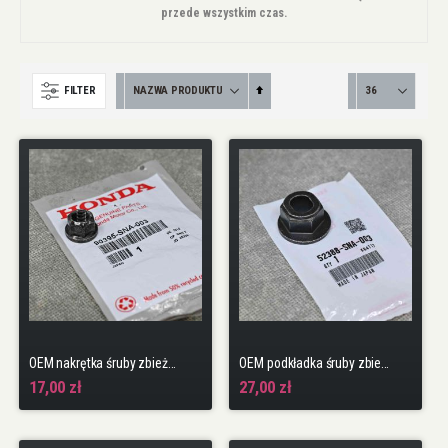
przede wszystkim czas.
Ustaw
FILTER
kierunek
malejący
OEM nakrętka śruby zbieżności Civic 8gen 06-11 4DR sedan
OEM podkładka śruby zbieżności Civic 8gen 06-11 4DR Sedan
17,00 zł
27,00 zł