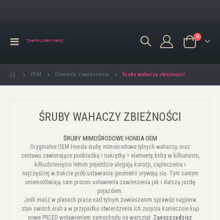
produkty
0
Przełącznik
Koszyk
Nav
Śruby wahaczy zbieżności
OEM
Elementy zawieszenia
ŚRUBY WAHACZY ZBIEŻNOŚCI
ŚRUBY MIMOŚRODOWE HONDA OEM
Oryginalne OEM Honda śruby mimośrodowe tylnych wahaczy, oraz
zestawu zawierające podkładkę i nakrętkę = elementy, który w kilkunasto,
kilkudziesięcio letnim pojeździe ulegają korozji, zapieczeniu i
najczęściej w trakcie prób ustawiania geometrii urywają się. Tym samym
uniemożliwiają sam proces ustawienia zawieszenia jak i dalszą jazdę
pojazdem.
Jeśli masz w planach prace nad tylnym zawieszenim sprawdź najpierw
stan swoich śrub a w przypadku stwierdzenia ich zużycia koniecznie kup
nowe PRZED wstawieniem samochodu na warsztat.
Zaoszczędzisz