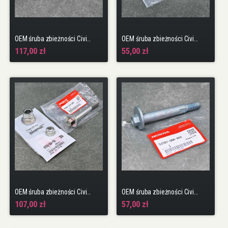
OEM śruba zbieżności Civic 10gen 17-22 TypeR FK8 K20C1 Civic 11gen 23-25 TypeR FL5 - zestaw
OEM śruba zbieżności Civic 7gen 01-05 CR-V 2gen 02-06 Stream
117,00 zł
55,00 zł
OEM śruba zbieżności Civic 7gen 01-05 CR-V 2gen 02-06 Stream zestaw
OEM śruba zbieżności Civic 8gen 06-11 4DR Sedan
107,00 zł
57,00 zł