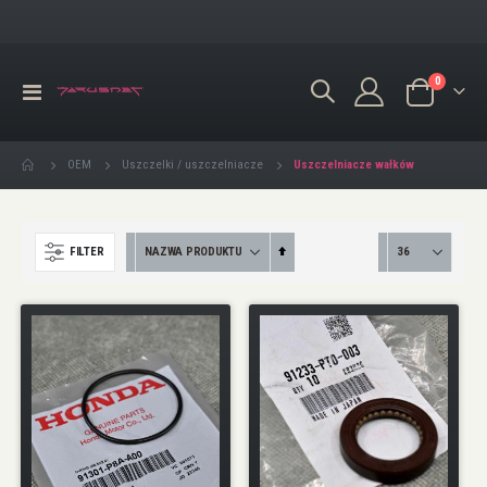
produkty
0
Przełącznik
Koszyk
Nav
Uszczelniacze wałków
OEM
Uszczelki / uszczelniacze
Ustaw
FILTER
kierunek
malejący