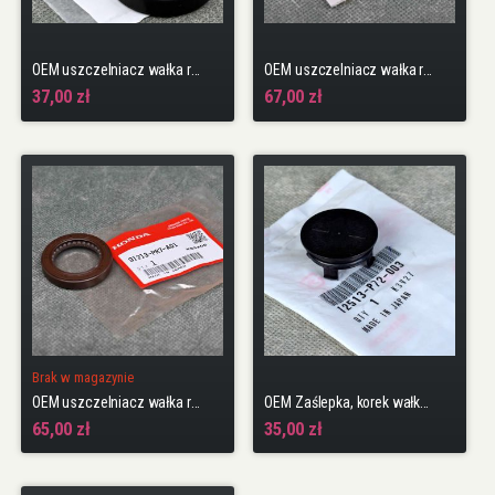
OEM uszczelniacz wałka rozrządu F18B2, F20A4, F seria
OEM uszczelniacz wałka rozrządu J35 J37
37,00 zł
67,00 zł
Brak w magazynie
OEM uszczelniacz wałka rozrządu NSX 1gen 91-05
OEM Zaślepka, korek wałka rozrządu B16 96+ B18C4, D14Z6, D16V1, R18
65,00 zł
35,00 zł