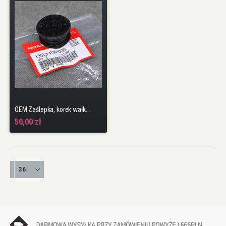
OEM Zaślepka, korek wałka rozrządu B16 H22
50,00 zł