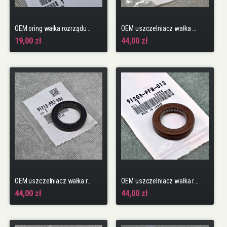
OEM oring wałka rozrządu J35 48.5x2.4
OEM uszczelniacz wałka balansowego H22 F20
19,00 zł
44,00 zł
OEM uszczelniacz wałka rozrządu B16 B18 H22
OEM uszczelniacz wałka rozrządu B20, D16A9, D16Z5
44,00 zł
44,00 zł