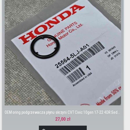
OEM oring podgrzewacza płynu skrzyni CVT Civic 10gen 17-22 4DR Sedan CR-V 5gen 18-23
27,00 zł