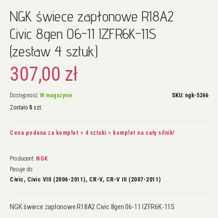
Przejdź
NGK świece zapłonowe R18A2
na
początek
Civic 8gen 06-11 IZFR6K-11S
galerii
(zestaw 4 sztuk)
307,00 zł
Dostępność:
W magazynie
SKU
ngk-5266
Zostało
5
szt.
Cena podana za komplet = 4 sztuki = komplet na cały silnik!
Producent:
NGK
Pasuje do:
Civic, Civic VIII (2006-2011), CR-V, CR-V III (2007-2011)
NGK świece zapłonowe R18A2 Civic 8gen 06-11 IZFR6K-11S