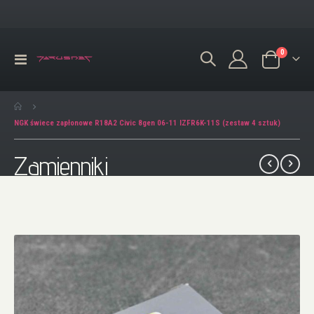
produkty
0
Przełącznik
Koszyk
Nav
NGK świece zapłonowe R18A2 Civic 8gen 06-11 IZFR6K-11S (zestaw 4 sztuk)
Zamienniki
Przejdź
na
koniec
galerii