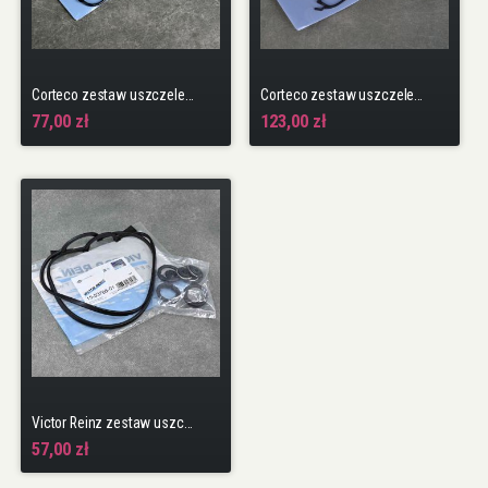
Corteco zestaw uszczelek pokrywy F20A4 Prelude
Corteco zestaw uszczelek pokrywy H22 H22A H22A5 H22A7
77,00 zł
123,00 zł
Victor Reinz zestaw uszczelek pokrywy F20A4 Prelude
57,00 zł