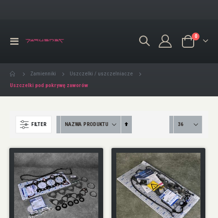
produkty
0
Przełącznik
Koszyk
Nav
Zamienniki
Uszczelki / uszczelniacze
Uszczelki pod pokrywę zaworów
Ustaw
FILTER
kierunek
malejący