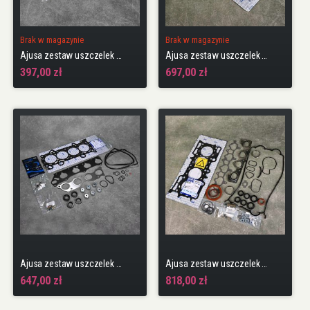
Brak w magazynie
Brak w magazynie
Ajusa zestaw uszczelek głowicy D15B7
Ajusa zestaw uszczelek głowicy H22A5, H22A7, H22A8 H22 OBD2
397,00 zł
697,00 zł
Ajusa zestaw uszczelek głowicy K24A3 Accord 7gen 03-08
Ajusa zestaw uszczelek na cały silnik H22A5, H22A7, H22A8 H22 OBD2
647,00 zł
818,00 zł