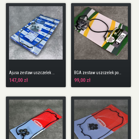
Ajusa zestaw uszczelek pokrywy N22 i-CDTi Accord, Civic
BGA zestaw uszczelek pokrywy D seria DOHC D16Z5, D16A8, D16A9
147,00 zł
99,00 zł