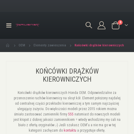
produkty
0
Przełącznik
Koszyk
Nav
Końcówki drążków kierowniczych
OEM
Elementy zawieszenia
KOŃCÓWKI DRĄŻKÓW
KIEROWNICZYCH
Końcówki drążków kierowniczych Honda OEM. Odpowiedzialne za
przenoszenie ruchów kierownicy na skręt kół. Element położony najdalej
od centralnej części przekładni kierowniczej a tym samym najczęściej
ulegający zużyciu. Do większości modeli przez 2015 rokiem można
śmiało zastosować zamienniki firmy
555
natomiast do nowszych modeli
jest kłopot z dobrej jakości zamiennikiem = wtedy wchodzimy my cali na
biało z ofertą oryginałów ;-) Jeśli szukasz OEM'u a nie ma go w tej
kategorii zachęcam do
kontaktu
a przygotuje ofertę.