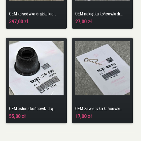
OEM końcówka drążka kierowniczego PRAWA Civic 9gen 12-16 R18
OEM nakrętka końcówki drążka kierowniczego Civic 10gen 17-22 TypeR FK8 K20C1
397,00 zł
27,00 zł
OEM osłona końcówki drążka kierowniczego Accord 8gen 08-15, Civic 8gen 06-11, CR-V 3gen 07-11
OEM zawleczka końcówki drążka kierowniczego Civic 10gen 17-22 TypeR FK8 K20C1
55,00 zł
17,00 zł