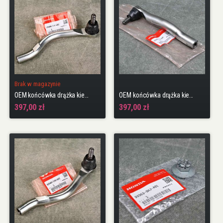
Brak w magazynie
OEM końcówka drążka kierowniczego LEWA Civic 9gen 12-16 R18
OEM końcówka drążka kierowniczego PRAWA Civic 10gen 17-22 TypeR FK8 K20C1
397,00 zł
397,00 zł