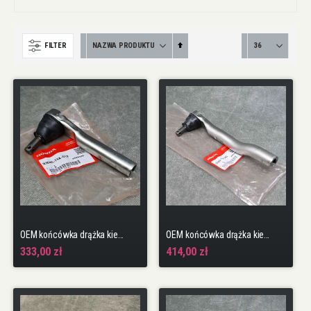
Ustaw
FILTER
kierunek
malejący
OEM końcówka drążka kierowniczego Civic 9gen 15-16 TypeR FK2 K20C1
OEM końcówka drążka kierowniczego LEWA Civic 10gen 17-22 TypeR FK8 K20C1
333,00 zł
414,00 zł