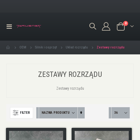
produkty
0
Przełącznik
Koszyk
Nav
Zestawy rozrządu
OEM
Silnik i osprzęt
Układ rozrządu
ZESTAWY ROZRZĄDU
Zestawy rozrządu
Ustaw
FILTER
kierunek
malejący