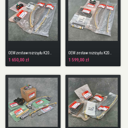
OEM zestaw rozrządu K20A2 Civic 7gen 01-05 TypeR EP3
OEM zestaw rozrządu K20A6 Accord 7gen, CR-V K20A4, FR-V K20A9
1 650,00 zł
1 599,00 zł