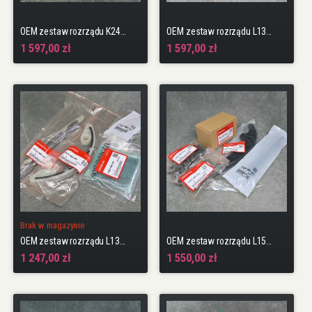
OEM zestaw rozrządu K24Z3 Accord 8gen 08-15
OEM zestaw rozrządu L13B Jazz 4gen 14-19
1 597,00 zł
1 597,00 zł
Brak w magazynie
OEM zestaw rozrządu L13Z1 L13Z4 LDA3
OEM zestaw rozrządu L15B4 HR-V 2gen 15-21 1.5 130KM RU1
1 247,00 zł
1 550,00 zł