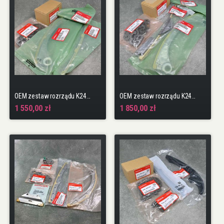
OEM zestaw rozrządu K24W1, K24W2 Accord 9gen 13-17
OEM zestaw rozrządu K24W9 CR-V 4gen 15-18 Polift USDM
1 550,00 zł
1 850,00 zł