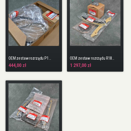
OEM zestaw rozrządu P10A2 Civic 10gen 17-22 1.0 VTEC (pasek + kółko na wał)
OEM zestaw rozrządu R18, R20 Accord, Civic, CR-V, FR-V
444,00 zł
1 297,00 zł