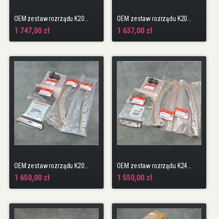
OEM zestaw rozrządu K20C1 FK2, FK8, FL5
OEM zestaw rozrządu K20Z2 Accord 7gen 07-08 polift
1 747,00 zł
1 637,00 zł
OEM zestaw rozrządu K20Z4 Civic 8gen 06-11 TypeR FN2
OEM zestaw rozrządu K24A3 Accord 7gen 03-08
1 650,00 zł
1 550,00 zł