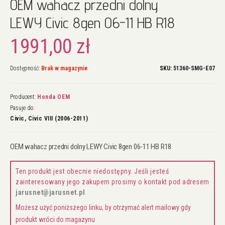
OEM wahacz przedni dolny
na
początek
LEWY Civic 8gen 06-11 HB R18
galerii
1991,00 zł
Dostępność:
Brak w magazynie
SKU
51360-SMG-E07
Producent:
Honda OEM
Pasuje do:
Civic, Civic VIII (2006-2011)
OEM wahacz przedni dolny LEWY Civic 8gen 06-11 HB R18
Ten produkt jest obecnie niedostępny. Jeśli jesteś
zainteresowany jego zakupem prosimy o kontakt pod adresem
jarusnet@jarusnet.pl
Możesz użyć poniższego linku, by otrzymać alert mailowy gdy
produkt wróci do magazynu