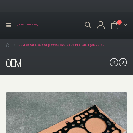
produkty
0
Przełącznik
Koszyk
Nav
OEM uszczelka pod głowicę H22 OBD1 Prelude 4gen 92-96
OEM
Przejdź
na
koniec
galerii