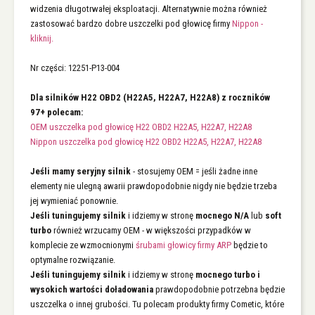
widzenia długotrwałej eksploatacji. Alternatywnie można również
zastosować bardzo dobre uszczelki pod głowicę firmy
Nippon -
kliknij.
Nr części: 12251-P13-004
Dla silników H22 OBD2 (H22A5, H22A7, H22A8) z roczników
97+ polecam:
OEM uszczelka pod głowicę H22 OBD2 H22A5, H22A7, H22A8
Nippon uszczelka pod głowicę H22 OBD2 H22A5, H22A7, H22A8
Jeśli mamy seryjny silnik
- stosujemy OEM = jeśli żadne inne
elementy nie ulegną awarii prawdopodobnie nigdy nie będzie trzeba
jej wymieniać ponownie.
Jeśli tuningujemy silnik
i idziemy w stronę
mocnego N/A
lub
soft
turbo
również wrzucamy OEM - w większości przypadków w
komplecie ze wzmocnionymi
śrubami głowicy firmy ARP
będzie to
optymalne rozwiązanie.
Jeśli tuningujemy silnik
i idziemy w stronę
mocnego turbo
i
wysokich wartości doładowania
prawdopodobnie potrzebna będzie
uszczelka o innej grubości. Tu polecam produkty firmy Cometic, które