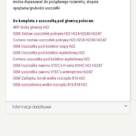
można dopasować do pożądanego rozwiertu, stopnia
sprężania/grubości uszczelki.
Do kompletu z uszczelką pod głowicę polecam:
ARP śruby głowicy H22
OEM Zestaw uszczelek pokrywy H22 H22A H22A5 H22A7
Corteco zestaw uszczelek pokrywy H22 H22A H22A5 H22A7
OEM Uszczelka pod kolektor ssący H22
OEM Uszczelka pod kolektor wydechowy H22
Corteco uszczelka pod kolektor wydechowy H22
OEM Uszczelka zaworu VTEC'a H seria DOHC H22 H22A7
OEM uszczelka zaworu VTEC'a wewnętrzna H22A7
OEM Zaślepka, korek wałka rozrządu B16 H22
OEM uszczelniacz wałka rozrządu B16 B18 H22
Informacje dodatkowe