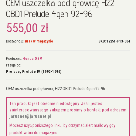
OEM uszczelka pod głowicę H22
na
początek
OBD1 Prelude 4gen 92-96
galerii
555,00 zł
Dostępność:
Brak w magazynie
SKU
12251-P13-004
Producent:
Honda OEM
Pasuje do:
Prelude, Prelude IV (1992-1996)
OEM uszczelka pod głowicę H22 OBD1 Prelude 4gen 92-96
Ten produkt jest obecnie niedostępny. Jeśli jesteś
zainteresowany jego zakupem prosimy o kontakt pod adresem
jarusnet@jarusnet.pl
Możesz użyć poniższego linku, by otrzymać alert mailowy gdy
produkt wróci do magazynu