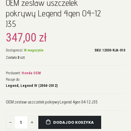
OEM zestaw uszczelek
na
początek
pokrywy Legend 4gen 04-12
galerii
J35
347,00 zł
Dostępność:
W magazynie
SKU
12030-RJA-010
Zostało
3
szt.
Producent:
Honda OEM
Pasuje do:
Legend, Legend IV (2004-2012)
OEM zestaw uszczelek pokrywy Legend 4gen 04-12 J35
DODAJ DO KOSZYKA