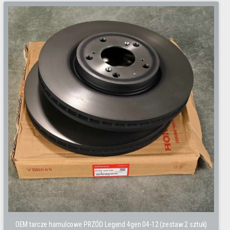
OEM tarcze hamulcowe PRZÓD Legend 4gen 04-12 (zestaw 2 sztuk)