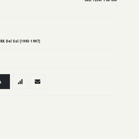
SKU
12341-P08-000
 CRX Del Sol (1993-1997)
A