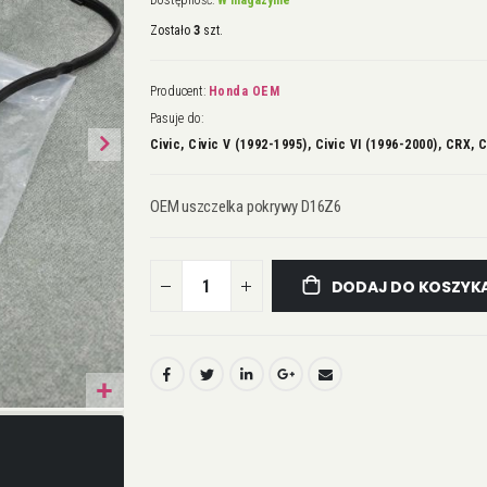
Dostępność:
W magazynie
Zostało
3
szt.
Producent:
Honda OEM
Pasuje do:
Civic, Civic V (1992-1995), Civic VI (1996-2000), CRX,
OEM uszczelka pokrywy D16Z6
DODAJ DO KOSZYK