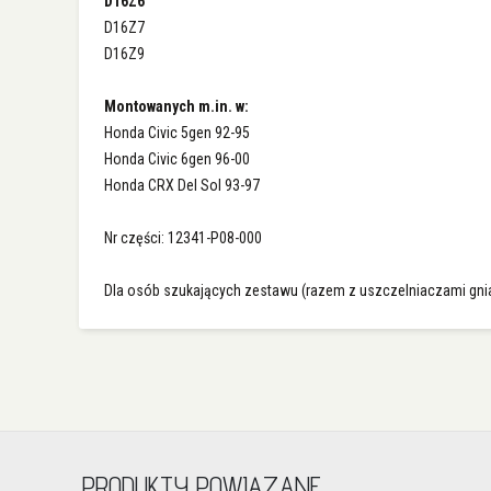
D16Z6
D16Z7
D16Z9
Montowanych m.in. w:
Honda Civic 5gen 92-95
Honda Civic 6gen 96-00
Honda CRX Del Sol 93-97
Nr części: 12341-P08-000
Dla osób szukających zestawu (razem z uszczelniaczami gni
PRODUKTY POWIĄZANE