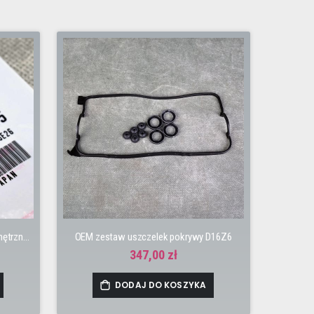
OEM uszczelka zaworu VTEC'a wewnętrzna B16A2, B18C4, D16Z6, H22
OEM zestaw uszczelek pokrywy D16Z6
347,00 zł
DODAJ DO KOSZYKA