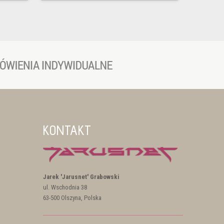
KONTAKT
Jarek 'Jarusnet' Grabowski
ul. Wschodnia 38
63-500 Olszyna, Polska