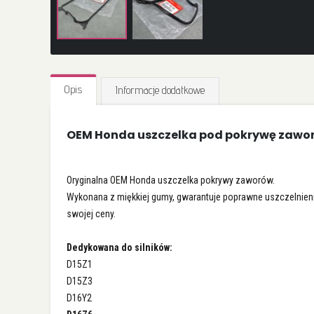
Przejdź
na
Opis
Informacje dodatkowe
początek
galerii
OEM Honda uszczelka pod pokrywę zawo
Oryginalna OEM Honda uszczelka pokrywy zaworów.
Wykonana z miękkiej gumy, gwarantuje poprawne uszczelnieni
swojej ceny.
Dedykowana do silników:
D15Z1
D15Z3
D16Y2