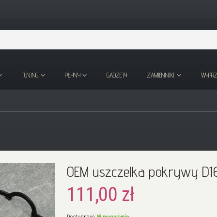
TUNING
PŁYNY
GADŻETY
ZAMIENNIKI
WYPR
OEM uszczelka pokrywy D1
111,00 zł