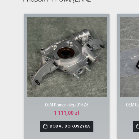
OEM Pompa oleju D16Z6
OEM Us
1 111,00 zł
DODAJ DO KOSZYKA