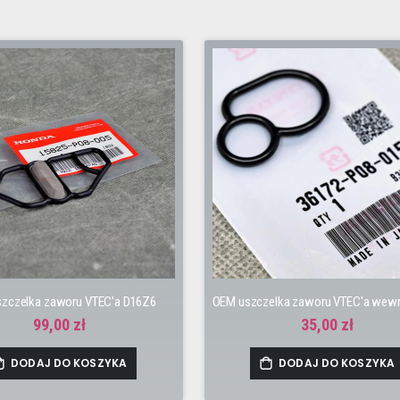
zczelka zaworu VTEC'a D16Z6
99,00 zł
35,00 zł
DODAJ DO KOSZYKA
DODAJ DO KOSZYKA