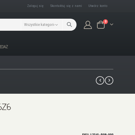
Zaloguj się
Skontaktuj się z nami
Utwórz konto
produkty/ów
0
Koszyk
ZEDAŻ
6Z6