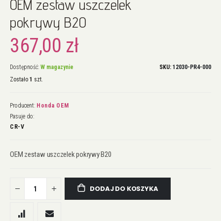
OEM zestaw uszczelek
na
początek
pokrywy B20
galerii
367,00 zł
Dostępność:
W magazynie
SKU
12030-PR4-000
Zostało
1
szt.
Producent:
Honda OEM
Pasuje do:
CR-V
OEM zestaw uszczelek pokrywy B20
DODAJ DO KOSZYKA