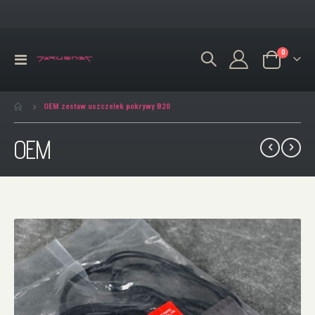
produkty
0
Przełącznik
Koszyk
Nav
OEM zestaw uszczelek pokrywy B20
OEM
Przejdź
na
koniec
galerii