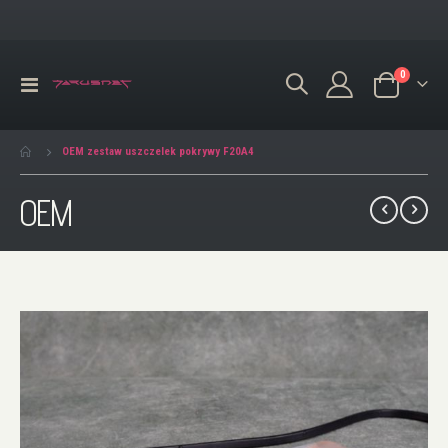
produkty
0
Przełącznik
Koszyk
Nav
OEM zestaw uszczelek pokrywy F20A4
OEM
Przejdź
na
koniec
galerii