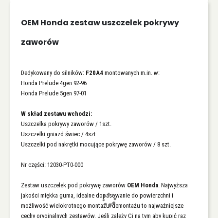
OEM Honda zestaw uszczelek pokrywy
zaworów
Dedykowany do silników:
F20A4
montowanych m.in. w:
Honda Prelude 4gen 92-96
Honda Prelude 5gen 97-01
W skład zestawu wchodzi:
Uszczelka pokrywy zaworów / 1szt.
Uszczelki gniazd świec / 4szt.
Uszczelki pod nakrętki mocujące pokrywę zaworów / 8 szt.
Nr części: 12030-PT0-000
Zestaw uszczelek pod pokrywę zaworów
OEM Honda
. Najwyższa
jakości miękka guma, idealne dopasowanie do powierzchni i
możliwość wielokrotnego montażu/demontażu to najważniejsze
cechy oryginalnych zestawów. Jeśli zależy Ci na tym aby kupić raz