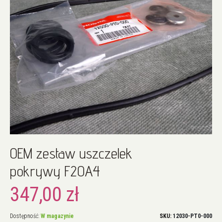
Przejdź
OEM zestaw uszczelek
na
początek
pokrywy F20A4
galerii
347,00 zł
Dostępność:
W magazynie
SKU
12030-PT0-000