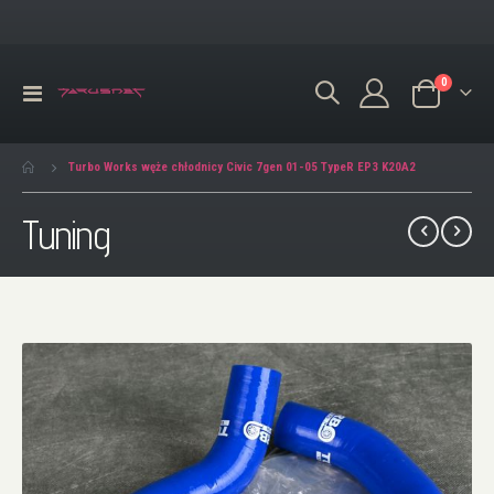
produkty
0
Przełącznik
Koszyk
Nav
Turbo Works węże chłodnicy Civic 7gen 01-05 TypeR EP3 K20A2
Tuning
Przejdź
na
koniec
galerii