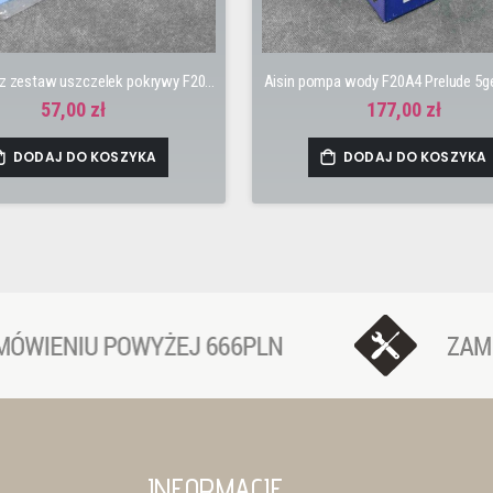
Victor Reinz zestaw uszczelek pokrywy F20A4 Prelude
Aisin pompa wody F20A4 Prelude 5g
57,00 zł
177,00 zł
DODAJ DO KOSZYKA
DODAJ DO KOSZYKA
INFORMACJE