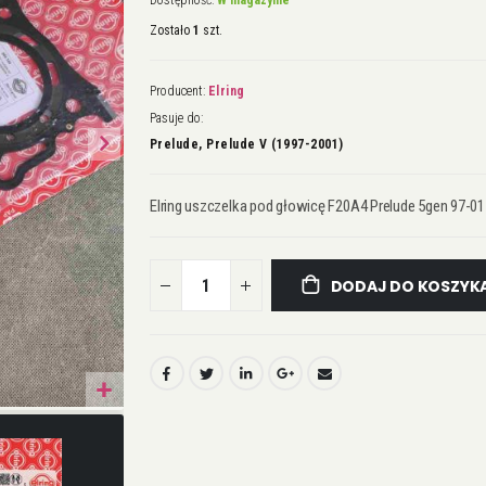
Dostępność:
W magazynie
Zostało
1
szt.
Producent:
Elring
Pasuje do:
Prelude, Prelude V (1997-2001)
Elring uszczelka pod głowicę F20A4 Prelude 5gen 97-01
DODAJ DO KOSZYK