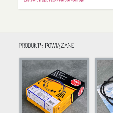
Zestaw rozrządu F20A4 Prelude 4gen 5gen
PRODUKTY POWIĄZANE