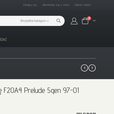
Zaloguj się
Skontaktuj się z nami
Utwórz konto
produkty/ów
0
Koszyk
ZEDAŻ
cę F20A4 Prelude 5gen 97-01