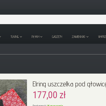
TUNING
PŁYNY
GADŻETY
ZAMIENNIKI
WYPR
Elring uszczelka pod głowi
177,00 zł