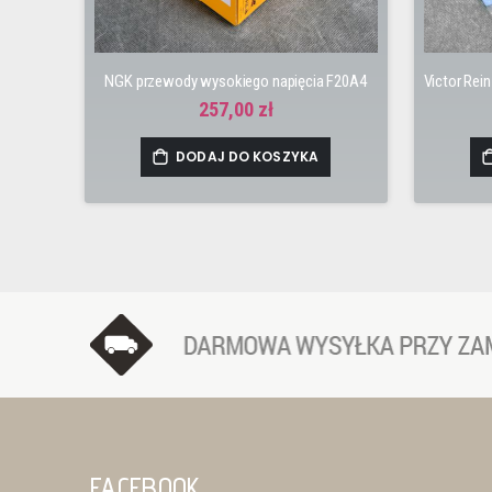
NGK przewody wysokiego napięcia F20A4
257,00 zł
DODAJ DO KOSZYKA
FACEBOOK