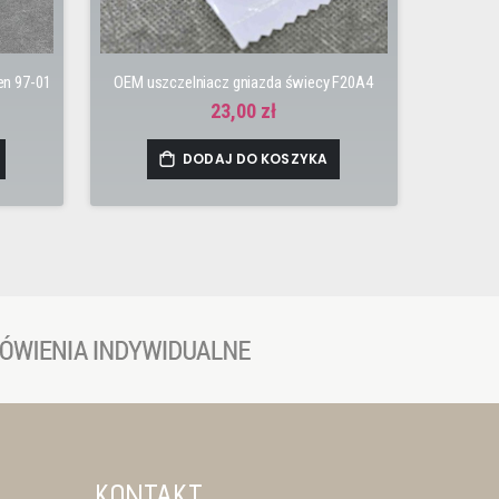
en 97-01
OEM uszczelniacz gniazda świecy F20A4
23,00 zł
DODAJ DO KOSZYKA
KONTAKT