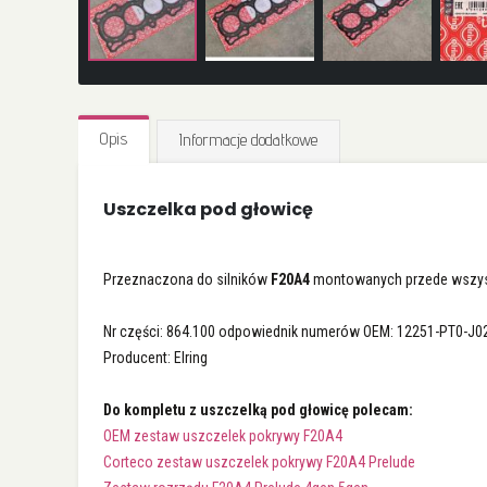
Przejdź
na
Opis
Informacje dodatkowe
początek
galerii
Uszczelka pod głowicę
Przeznaczona do silników
F20A4
montowanych przede wszy
Nr części: 864.100 odpowiednik numerów OEM: 12251-PT0-J02
Producent: Elring
Do kompletu z uszczelką pod głowicę polecam:
OEM zestaw uszczelek pokrywy F20A4
Corteco zestaw uszczelek pokrywy F20A4 Prelude