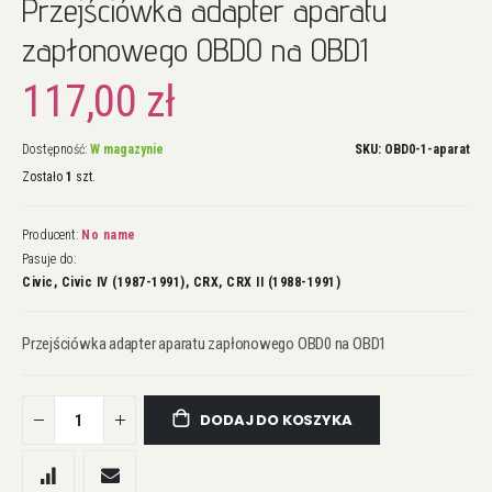
Przejściówka adapter aparatu
na
początek
zapłonowego OBD0 na OBD1
galerii
117,00 zł
Dostępność:
W magazynie
SKU
OBD0-1-aparat
Zostało
1
szt.
Producent:
No name
Pasuje do:
Civic, Civic IV (1987-1991), CRX, CRX II (1988-1991)
Przejściówka adapter aparatu zapłonowego OBD0 na OBD1
DODAJ DO KOSZYKA