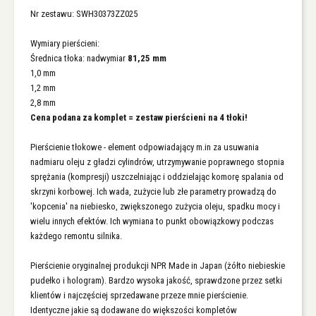
Nr zestawu: SWH30373ZZ025
Wymiary pierścieni:
Średnica tłoka: nadwymiar
81,25 mm
1,0 mm
1,2 mm
2,8 mm
Cena podana za komplet = zestaw pierścieni na 4 tłoki!
Pierścienie tłokowe - element odpowiadający m.in za usuwania
nadmiaru oleju z gładzi cylindrów, utrzymywanie poprawnego stopnia
sprężania (kompresji) uszczelniając i oddzielając komorę spalania od
skrzyni korbowej. Ich wada, zużycie lub złe parametry prowadzą do
'kopcenia' na niebiesko, zwiększonego zużycia oleju, spadku mocy i
wielu innych efektów. Ich wymiana to punkt obowiązkowy podczas
każdego remontu silnika.
Pierścienie oryginalnej produkcji NPR Made in Japan (żółto niebieskie
pudełko i hologram). Bardzo wysoka jakość, sprawdzone przez setki
klientów i najczęściej sprzedawane przeze mnie pierścienie.
Identyczne jakie są dodawane do większości kompletów