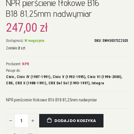
NPR pierścienie tłokowe B16
na
początek
B18 81,25mm nadwymiar
galerii
247,00 zł
Dostępność:
W magazynie
SKU
SWH30373ZZ025
Zostało
2
szt.
Producent:
NPR
Pasuje do:
Civic, Civic IV (1987-1991), Civic V (1992-1995), Civic VI (1996-2000),
CRX, CRX II (1988-1991), CRX Del Sol (1993-1997), Integra
NPR pierścienie tłokowe B16 B18 81,25mm nadwymiar
DODAJ DO KOSZYKA