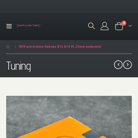
produkty
0
Przełącznik
Koszyk
Nav
NPR pierścienie tłokowe B16 B18 81,25mm nadwymiar
Tuning
Przejdź
na
koniec
galerii