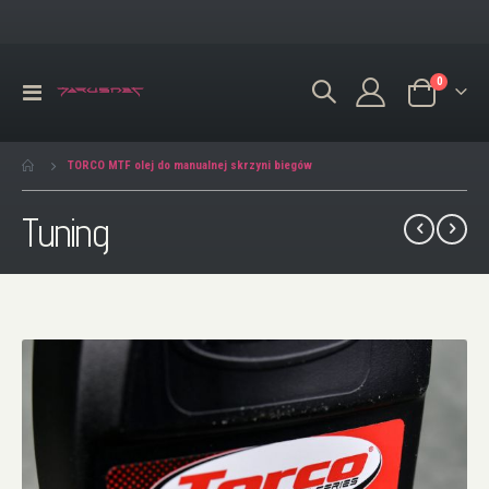
produkty
0
Przełącznik
Koszyk
Nav
TORCO MTF olej do manualnej skrzyni biegów
Tuning
Przejdź
na
koniec
galerii