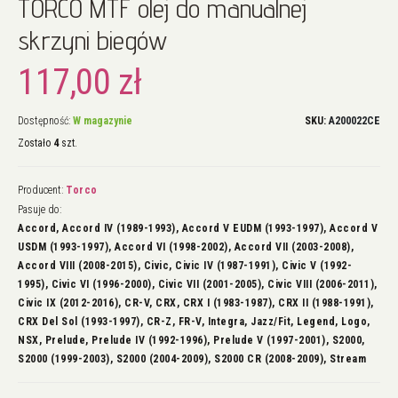
TORCO MTF olej do manualnej
na
początek
skrzyni biegów
galerii
117,00 zł
Dostępność:
W magazynie
SKU
A200022CE
Zostało
4
szt.
Producent:
Torco
Pasuje do:
Accord, Accord IV (1989-1993), Accord V EUDM (1993-1997), Accord V
USDM (1993-1997), Accord VI (1998-2002), Accord VII (2003-2008),
Accord VIII (2008-2015), Civic, Civic IV (1987-1991), Civic V (1992-
1995), Civic VI (1996-2000), Civic VII (2001-2005), Civic VIII (2006-2011),
Civic IX (2012-2016), CR-V, CRX, CRX I (1983-1987), CRX II (1988-1991),
CRX Del Sol (1993-1997), CR-Z, FR-V, Integra, Jazz/Fit, Legend, Logo,
NSX, Prelude, Prelude IV (1992-1996), Prelude V (1997-2001), S2000,
S2000 (1999-2003), S2000 (2004-2009), S2000 CR (2008-2009), Stream