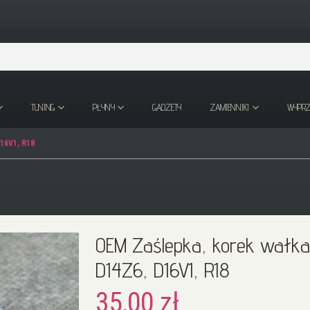
TUNING
PŁYNY
GADŻETY
ZAMIENNIKI
WYPR
16V1, R18
OEM Zaślepka, korek wałka
D14Z6, D16V1, R18
35,00 zł