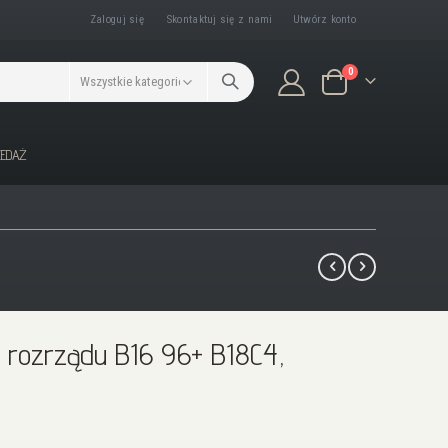
Zaloguj się
Skontaktuj się z nami
Utwórz konto
produkty/ów
0
Koszyk
ZEDAŻ
 rozrządu B16 96+ B18C4,