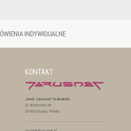
KONTAKT
Jarek 'Jarusnet' Grabowski
ul. Wschodnia 38
63-500 Olszyna, Polska
jarusnet@jarusnet.pl