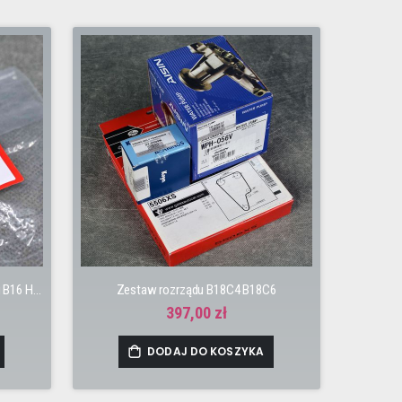
OEM Zaślepka, korek wałka rozrządu B16 H22
Zestaw rozrządu B18C4 B18C6
397,00 zł
DODAJ DO KOSZYKA