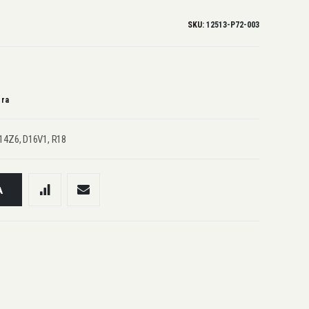
SKU
12513-P72-003
gra
14Z6, D16V1, R18
A