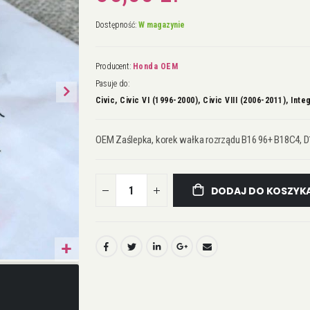
Dostępność:
W magazynie
Producent:
Honda OEM
Pasuje do:
Civic, Civic VI (1996-2000), Civic VIII (2006-2011), Inte
OEM Zaślepka, korek wałka rozrządu B16 96+ B18C4, D
DODAJ DO KOSZYK