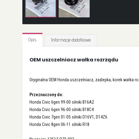
Przejdź
na
Opis
Informacje dodatkowe
początek
galerii
OEM uszczelniacz wałka rozrządu
Oryginalna OEM Honda uszczelniacz, zaślepka, korek wałka ro
Przeznaczony do:
Honda Civic 6gen 99-00 silniki B16A2
Honda Civic 6gen 96-00 silniki B18C4
Honda Civic 7gen 01-05 silniki D16V1, D14Z6
Honda Civic 8gen 06-11 silniki R18