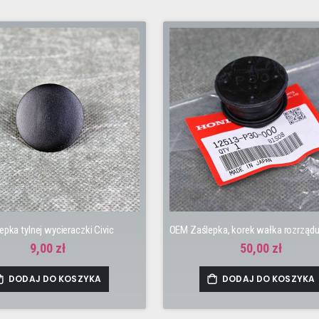
epka tylnej wycieraczki Civic
9,00 zł
50,00 zł
DODAJ DO KOSZYKA
DODAJ DO KOSZYKA