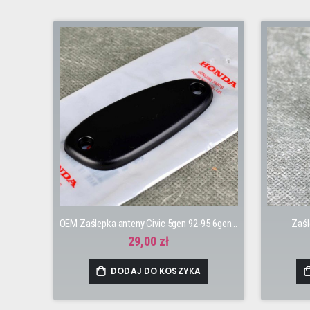
OEM Zaślepka anteny Civic 5gen 92-95 6gen 96-00
Zaśl
29,00 zł
DODAJ DO KOSZYKA