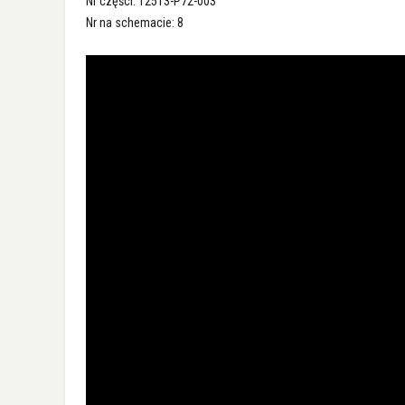
Nr części: 12513-P72-003
Nr na schemacie: 8