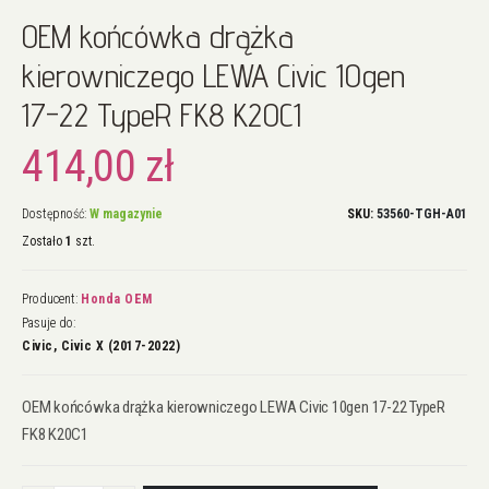
Przejdź
OEM końcówka drążka
na
początek
kierowniczego LEWA Civic 10gen
galerii
17-22 TypeR FK8 K20C1
414,00 zł
Dostępność:
W magazynie
SKU
53560-TGH-A01
Zostało
1
szt.
Producent:
Honda OEM
Pasuje do:
Civic, Civic X (2017-2022)
OEM końcówka drążka kierowniczego LEWA Civic 10gen 17-22 TypeR
FK8 K20C1