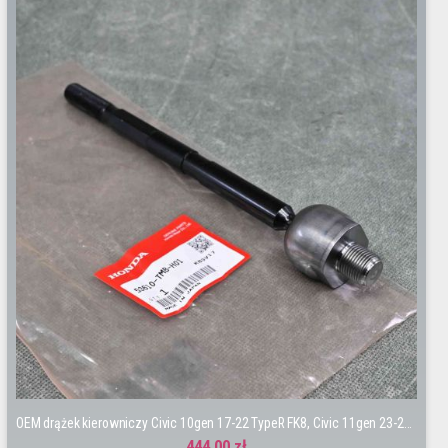
OEM drążek kierowniczy Civic 10gen 17-22 TypeR FK8, Civic 11gen 23-26 TypeR FL5, Prelude 6gen
444,00 zł