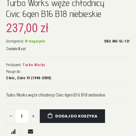
Turbo Works węże chłodnicy
na
początek
Civic 6gen B16 B18 niebieskie
galerii
237,00 zł
Dostępność:
W magazynie
SKU
MG-SL-121
Zostało
5
szt.
Producent:
Turbo Works
Pasuje do:
Civic, Civic VI (1996-2000)
Turbo Works węże chłodnicy Civic 6gen B16 B18 niebieskie
DODAJ DO KOSZYKA