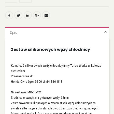
Opis
Zestaw silikonowych węży chłodnicy
Komplet 6 silikonowych węży chłodnicy firmy Turbo Works w kolorze
niebieskim.
Przeznaczone do:
Honda Civic 6gen 96-00 silniki B16, B18
Nr zestawu: MG-SL-121
Średnica wewnętrzna głównych węży: 32mm
Zastosowanie silikonowych wzmacnianych węży chłodniczych to
świetna alternatywa dla starych dwudziestoparoletnich gumowych
fabrycznych węży, które często ze względu na wiek i setki tys.