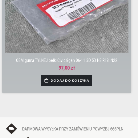
OEM guma TYLNEJ belki Civic 8gen 06-11 3D 5D HB R18, N22
97,00 zł
DODAJ DO KOSZYKA