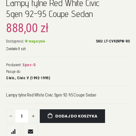
Lampy tylne Red White Civic
na
początek
5gen 92-95 Coupe Sedan
galerii
888,00 zł
Dostępność:
W magazynie
SKU
LT-CV92RPW-RS
Zostało
1
szt.
Producent:
Spec-D
Pasuje do:
Civic, Civic V (1992-1995)
Lampy tylne Red White Civic 5gen 92-95 Coupe Sedan
DODAJ DO KOSZYKA