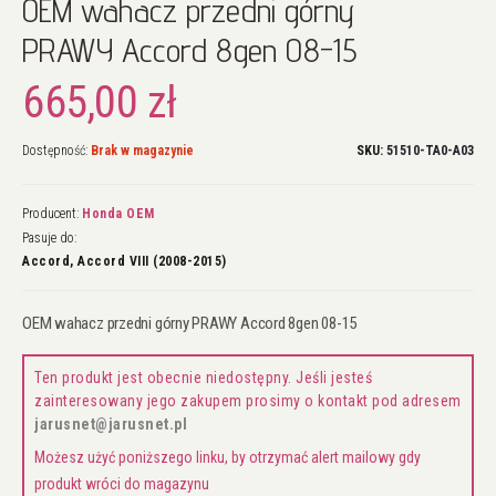
OEM wahacz przedni górny
na
początek
PRAWY Accord 8gen 08-15
galerii
665,00 zł
Dostępność:
Brak w magazynie
SKU
51510-TA0-A03
Producent:
Honda OEM
Pasuje do:
Accord, Accord VIII (2008-2015)
OEM wahacz przedni górny PRAWY Accord 8gen 08-15
Ten produkt jest obecnie niedostępny. Jeśli jesteś
zainteresowany jego zakupem prosimy o kontakt pod adresem
jarusnet@jarusnet.pl
Możesz użyć poniższego linku, by otrzymać alert mailowy gdy
produkt wróci do magazynu