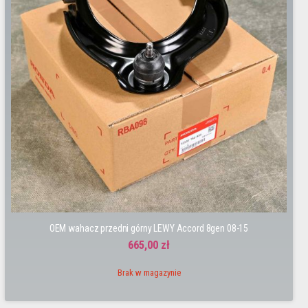
OEM wahacz przedni górny LEWY Accord 8gen 08-15
665,00 zł
Brak w magazynie