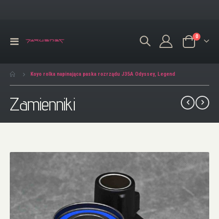
produkty
0
Przełącznik
Koszyk
Nav
Koyo rolka napinająca paska rozrządu J35A Odyssey, Legend
Zamienniki
Przejdź
na
koniec
galerii