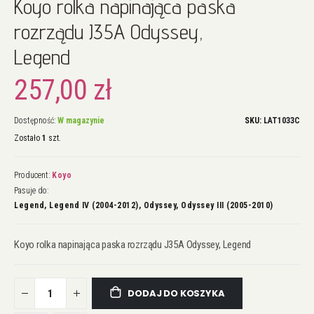
Koyo rolka napinająca paska
na
początek
rozrządu J35A Odyssey,
galerii
Legend
257,00 zł
Dostępność:
W magazynie
SKU
LAT1033C
Zostało
1
szt.
Producent:
Koyo
Pasuje do:
Legend, Legend IV (2004-2012), Odyssey, Odyssey III (2005-2010)
Koyo rolka napinająca paska rozrządu J35A Odyssey, Legend
DODAJ DO KOSZYKA