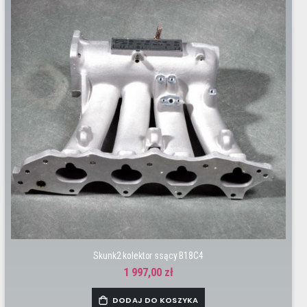
Skunk2 kolektor ssący B18C4
1 997,00 zł
DODAJ DO KOSZYKA