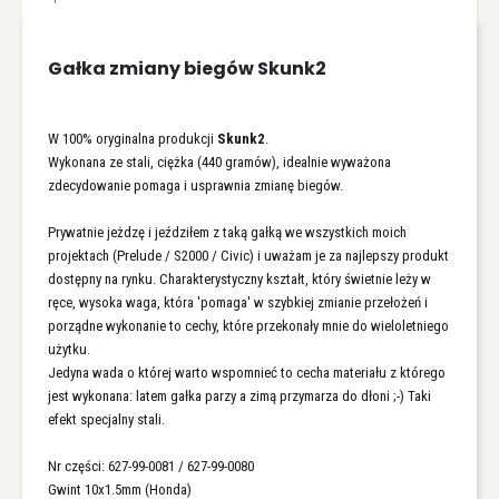
Gałka zmiany biegów Skunk2
W 100% oryginalna produkcji
Skunk2
.
Wykonana ze stali, ciężka (440 gramów), idealnie wyważona
zdecydowanie pomaga i usprawnia zmianę biegów.
Prywatnie jeżdzę i jeździłem z taką gałką we wszystkich moich
projektach (Prelude / S2000 / Civic) i uważam je za najlepszy produkt
dostępny na rynku. Charakterystyczny kształt, który świetnie leży w
ręce, wysoka waga, która 'pomaga' w szybkiej zmianie przełożeń i
porządne wykonanie to cechy, które przekonały mnie do wieloletniego
użytku.
Jedyna wada o której warto wspomnieć to cecha materiału z którego
jest wykonana: latem gałka parzy a zimą przymarza do dłoni ;-) Taki
efekt specjalny stali.
Nr części: 627-99-0081 / 627-99-0080
Gwint 10x1.5mm (Honda)