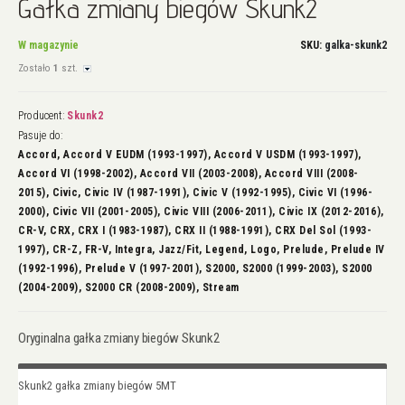
Gałka zmiany biegów Skunk2
na
początek
galerii
W magazynie
SKU
galka-skunk2
Zostało
1
szt.
Producent:
Skunk2
Pasuje do:
Accord, Accord V EUDM (1993-1997), Accord V USDM (1993-1997),
Accord VI (1998-2002), Accord VII (2003-2008), Accord VIII (2008-
2015), Civic, Civic IV (1987-1991), Civic V (1992-1995), Civic VI (1996-
2000), Civic VII (2001-2005), Civic VIII (2006-2011), Civic IX (2012-2016),
CR-V, CRX, CRX I (1983-1987), CRX II (1988-1991), CRX Del Sol (1993-
1997), CR-Z, FR-V, Integra, Jazz/Fit, Legend, Logo, Prelude, Prelude IV
(1992-1996), Prelude V (1997-2001), S2000, S2000 (1999-2003), S2000
(2004-2009), S2000 CR (2008-2009), Stream
Oryginalna gałka zmiany biegów Skunk2
Elementy
Skunk2 gałka zmiany biegów 5MT
produktów