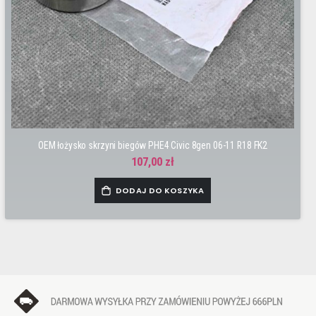
OEM łożysko skrzyni biegów PHE4 Civic 8gen 06-11 R18 FK2
107,00 zł
DODAJ DO KOSZYKA