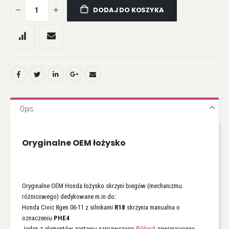
DODAJ DO KOSZYKA
Opis
Oryginalne OEM łożysko
Oryginalne OEM Honda łożysko skrzyni biegów (mechanizmu
różnicowego) dedykowane m.in do:
Honda Civic 8gen 06-11 z silnikami
R18
skrzynia manualna o
oznaczeniu
PHE4
Jeden z elementów zestawu naprawczego (
kliknij
) zawierającego