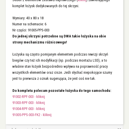
komplet łożysk dedykowanych do tej skrzyni.
Wymiary: 40 x 80 x 18
Numer na schemacie: 6
Nr części: 91005-PPS-003
Do jednej skrzyni potrzebne są DWA takie łożyska na obie
strony mechanizmu różnicowego!
Łożyska są często pomijanym elementem podczas rewizji skrzyń
biegów czy też ich modyfikacji (np. podczas montażu LSD), a to
właśnie stan łożysk bezpośrednio wpływa na poprawność pracy
wszystkich elementów oraz cisze. Jeśli słychać niepokojące szumy
jest to pierwsza z oznak sugerująca, że jest coś nie tak.
Do kompletu polecam pozostałe łożyska do tego samochodu:
91002-RPF-003 - kliknij
91003-RPF-003 - kliknij
91004-RPF-003 - kliknij
91005-PPS-003-FK2 - kliknij