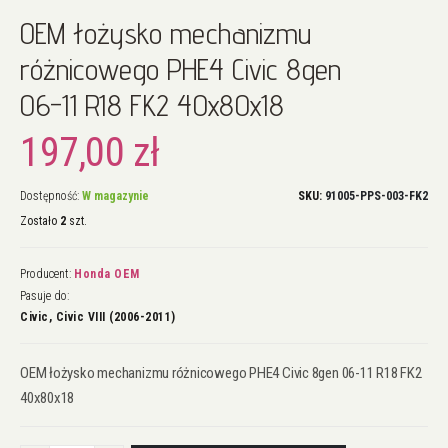
Przejdź
OEM łożysko mechanizmu
na
początek
różnicowego PHE4 Civic 8gen
galerii
06-11 R18 FK2 40x80x18
197,00 zł
Dostępność:
W magazynie
SKU
91005-PPS-003-FK2
Zostało
2
szt.
Producent:
Honda OEM
Pasuje do:
Civic, Civic VIII (2006-2011)
OEM łożysko mechanizmu różnicowego PHE4 Civic 8gen 06-11 R18 FK2
40x80x18