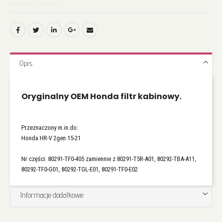
Opis
Oryginalny OEM Honda filtr kabinowy.
Przeznaczony m.in.do:
Honda HR-V 2gen 15-21
Nr części: 80291-TF0-405 zamiennie z 80291-T5R-A01, 80292-TBA-A11,
80292-TF0-G01, 80292-TGL-E01, 80291-TF0-E02
Informacje dodatkowe