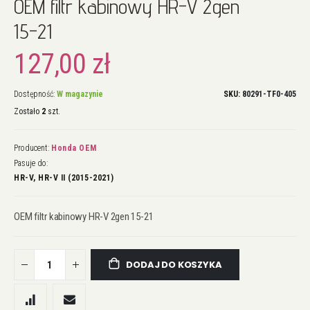
OEM filtr kabinowy HR-V 2gen
na
początek
15-21
galerii
127,00 zł
Dostępność:
W magazynie
SKU
80291-TF0-405
Zostało
2
szt.
Producent:
Honda OEM
Pasuje do:
HR-V, HR-V II (2015-2021)
OEM filtr kabinowy HR-V 2gen 15-21
DODAJ DO KOSZYKA