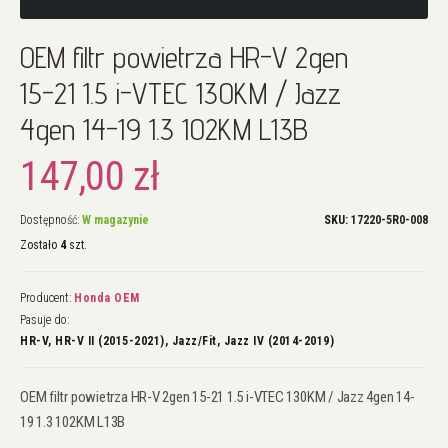
Przejdź
OEM filtr powietrza HR-V 2gen
na
początek
15-21 1.5 i-VTEC 130KM / Jazz
galerii
4gen 14-19 1.3 102KM L13B
147,00 zł
Dostępność:
W magazynie
SKU
17220-5R0-008
Zostało
4
szt.
Producent:
Honda OEM
Pasuje do:
HR-V, HR-V II (2015-2021), Jazz/Fit, Jazz IV (2014-2019)
OEM filtr powietrza HR-V 2gen 15-21 1.5 i-VTEC 130KM / Jazz 4gen 14-
19 1.3 102KM L13B