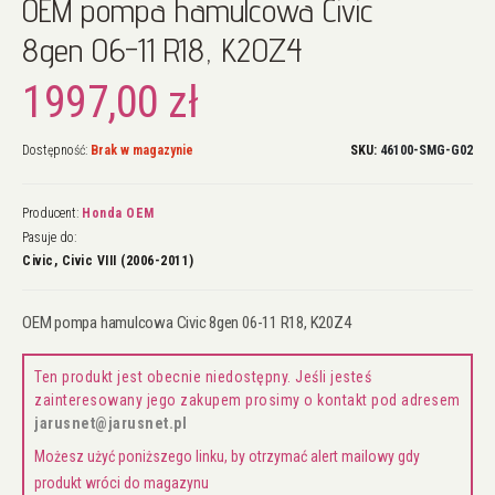
OEM pompa hamulcowa Civic
na
początek
8gen 06-11 R18, K20Z4
galerii
1997,00 zł
Dostępność:
Brak w magazynie
SKU
46100-SMG-G02
Producent:
Honda OEM
Pasuje do:
Civic, Civic VIII (2006-2011)
OEM pompa hamulcowa Civic 8gen 06-11 R18, K20Z4
Ten produkt jest obecnie niedostępny. Jeśli jesteś
zainteresowany jego zakupem prosimy o kontakt pod adresem
jarusnet@jarusnet.pl
Możesz użyć poniższego linku, by otrzymać alert mailowy gdy
produkt wróci do magazynu