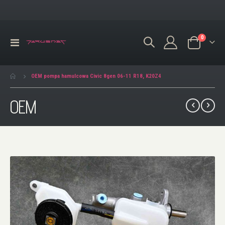
produkty
0
Przełącznik
Koszyk
Nav
OEM pompa hamulcowa Civic 8gen 06-11 R18, K20Z4
OEM
Przejdź
na
koniec
galerii