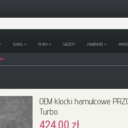
TUNING
PŁYNY
GADŻETY
ZAMIENNIKI
WYPR
rbo
OEM klocki hamulcowe PRZÓD
Turbo
424,00 zł