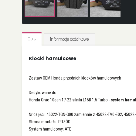
Przejdź
na
Opis
Informacje dodatkowe
początek
galerii
Klocki hamulcowe
Zestaw OEM Honda przednich klocków hamulcowych
Dedykowane do:
Honda Civic 10gen 17-22 silniki L15B 1.5 Turbo -
system hamul
Nr części: 45022-TGN-G00 zamiennie z 45022-TV0-E02, 45022
Strona montażu: PRZÓD
System hamulcowy: ATE