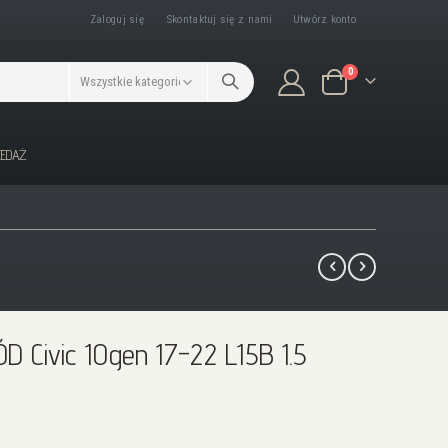
Zaloguj się
Skontaktuj się z nami
Utwórz konto
produkty/ów
0
Koszyk
ZEDAŻ
 Civic 10gen 17-22 L15B 1.5