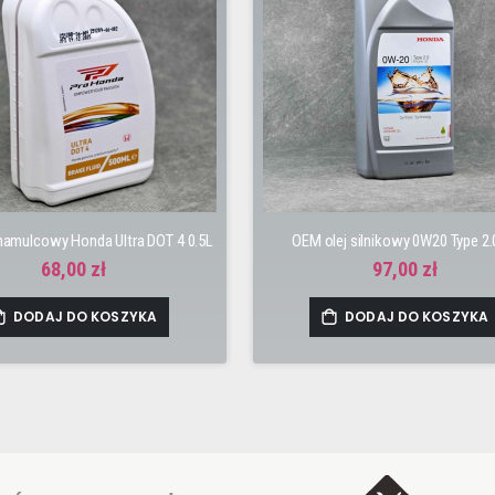
hamulcowy Honda Ultra DOT 4 0.5L
OEM olej silnikowy 0W20 Type 2.
68,00 zł
97,00 zł
DODAJ DO KOSZYKA
DODAJ DO KOSZYKA