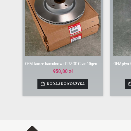
OEM tarcze hamulcowe PRZÓD Civic 10gen 17-22 L15B 1.5 Turbo (zestaw 2 sztuk)
OEM płyn 
950,00 zł
DODAJ DO KOSZYKA