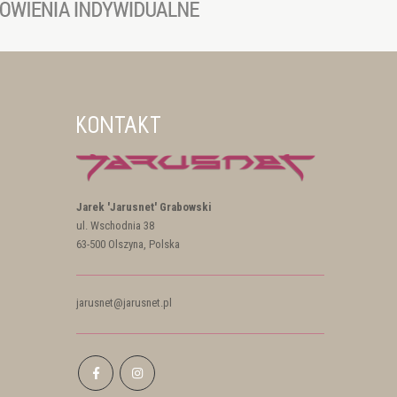
KONTAKT
Jarek 'Jarusnet' Grabowski
ul. Wschodnia 38
63-500 Olszyna, Polska
jarusnet@jarusnet.pl