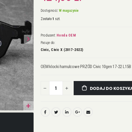
Dostępność:
W magazynie
Zostało
1
szt.
Producent:
Honda OEM
Pasuje do:
Civic, Civic X (2017-2022)
OEM klocki hamulcowe PRZÓD Civic 10gen 17-22 L15B 
DODAJ DO KOSZYK