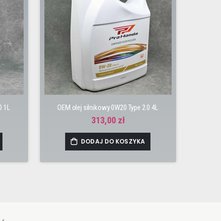
0 1L
OEM olej silnikowy 0W20 Type 2.0 4L
313,00 zł
DODAJ DO KOSZYKA