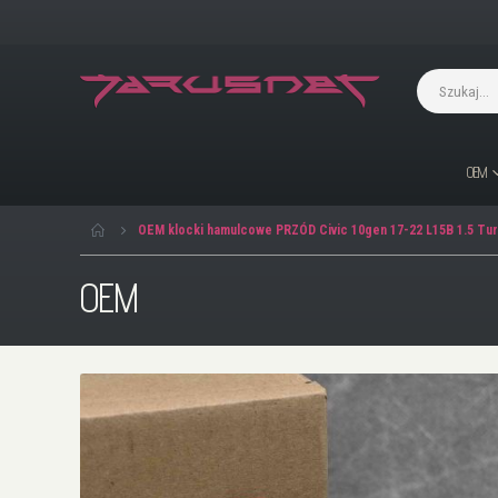
OEM
OEM klocki hamulcowe PRZÓD Civic 10gen 17-22 L15B 1.5 Tu
OEM
Przejdź
na
koniec
galerii