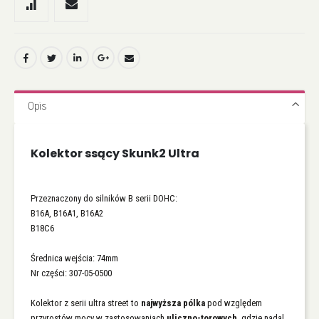
Opis
Kolektor ssący Skunk2 Ultra
Przeznaczony do silników B serii DOHC:
B16A, B16A1, B16A2
B18C6
Średnica wejścia: 74mm
Nr części: 307-05-0500
Kolektor z serii ultra street to
najwyższa pólka
pod względem
przyrostów mocy w zastosowaniach
uliczno-torowych
, gdzie nadal