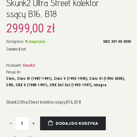
Skunk2 Ultra Street kolektor
na
początek
ssący B16, B18
galerii
2999,00 zł
Dostępność:
W magazynie
SKU
307-05-0500
Zostało
2
szt.
Producent:
Skunk2
Pasuje do:
Civic, Civic IV (1987-1991), Civic V (1992-1995), Civic VI (1996-2000),
CRX, CRX II (1988-1991), CRX Del Sol (1993-1997), Integra
Skunk2 Ultra Street kolektor ssący B16, B18
DODAJ DO KOSZYKA