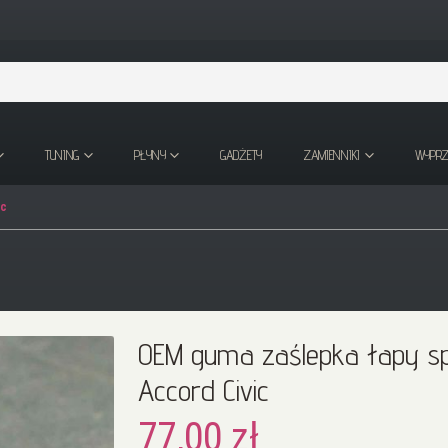
TUNING
PŁYNY
GADŻETY
ZAMIENNIKI
WYPR
ic
OEM guma zaślepka łapy sp
Accord Civic
77,00 zł