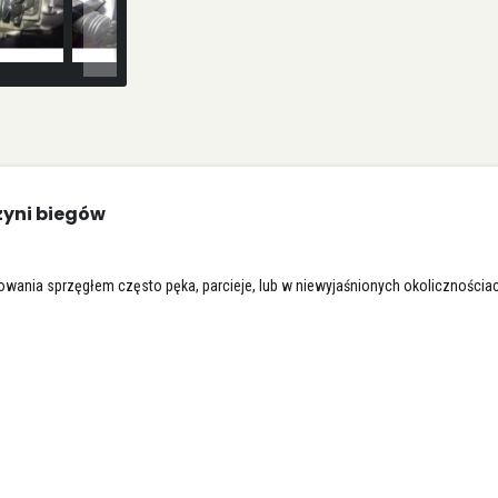
zyni biegów
rowania sprzęgłem często pęka, parcieje, lub w niewyjaśnionych okolicznościa