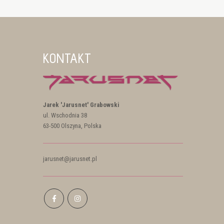
KONTAKT
Jarek 'Jarusnet' Grabowski
ul. Wschodnia 38
63-500 Olszyna, Polska
jarusnet@jarusnet.pl