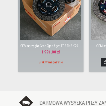
OEM sprzęgło Civic 7gen 8gen EP3 FN2 K20 K20A2 K20Z K20Z4
OEM sp
1 991,00 zł
Brak w magazynie