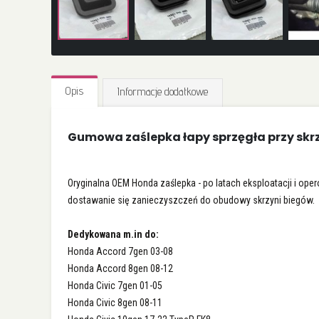
Przejdź
na
Opis
Informacje dodatkowe
początek
galerii
Gumowa zaślepka łapy sprzęgła przy skr
Oryginalna OEM Honda zaślepka - po latach eksploatacji i ope
dostawanie się zanieczyszczeń do obudowy skrzyni biegów.
Dedykowana m.in do:
Honda Accord 7gen 03-08
Honda Accord 8gen 08-12
Honda Civic 7gen 01-05
Honda Civic 8gen 08-11