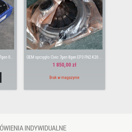
Aisin sprzęgło K24A3 K20A6 Accord 7gen 03-08
OEM sprzęgło Civic 7gen 8gen EP3 FN2 K20 K20A2 K20Z
1 850,00 zł
Brak w magazynie