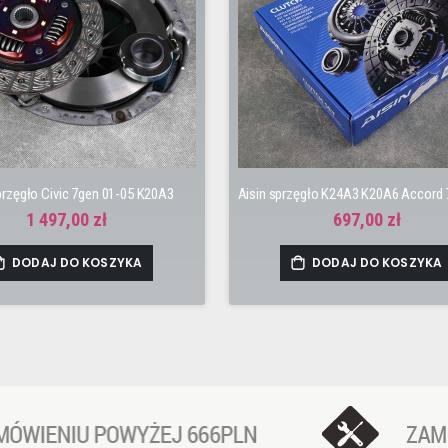
rzęgło Civic 7gen 01-05 K20A3
1 497,00 zł
697,00 zł
DODAJ DO KOSZYKA
DODAJ DO KOSZYKA