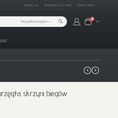
Zaloguj się
Skontaktuj się z nami
Utwórz konto
produkty/ów
0
Koszyk
ZEDAŻ
rzęgła skrzyni biegów