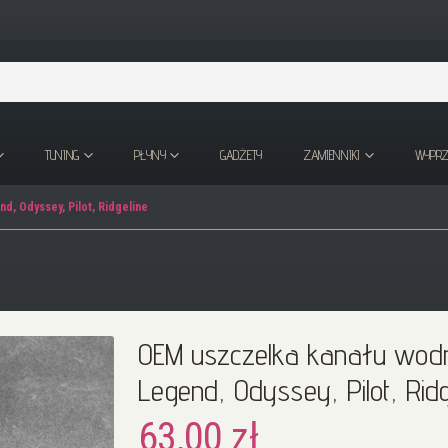
TUNING
PŁYNY
GADŻETY
ZAMIENNIKI
WYPR
, Odyssey, Pilot, Ridgeline
OEM uszczelka kanału wodn
Legend, Odyssey, Pilot, Ridg
63,00 zł