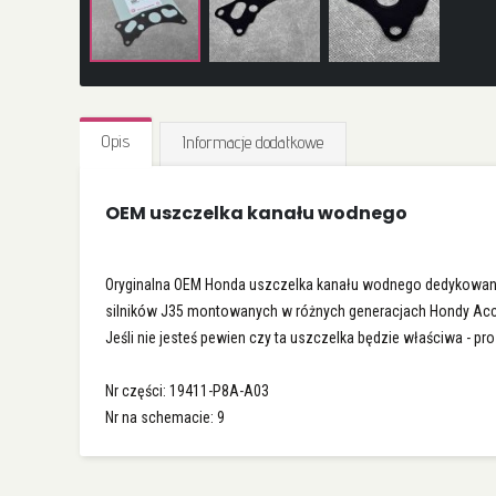
Przejdź
na
Opis
Informacje dodatkowe
początek
galerii
OEM uszczelka kanału wodnego
Oryginalna OEM Honda uszczelka kanału wodnego dedykowan
silników J35 montowanych w różnych generacjach Hondy Accord
Jeśli nie jesteś pewien czy ta uszczelka będzie właściwa - pro
Nr części: 19411-P8A-A03
Nr na schemacie: 9