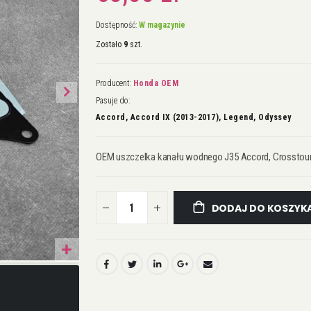
Dostępność:
W magazynie
Zostało
9
szt.
Producent:
Honda OEM
Pasuje do:
Accord, Accord IX (2013-2017), Legend, Odyssey
OEM uszczelka kanału wodnego J35 Accord, Crosstour, L
DODAJ DO KOSZYK