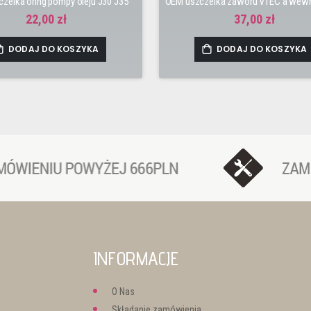
zelka oring pompy oleju J30 J35
22,00 zł
37,00 zł
DODAJ DO KOSZYKA
DODAJ DO KOSZYKA
INFORMACJE
O Nas
Składanie zamówienia