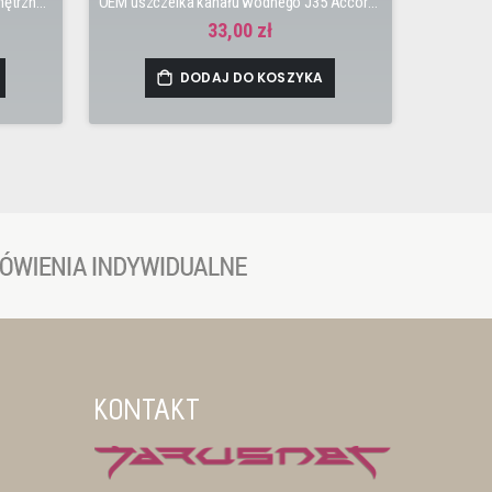
OEM uszczelka zaworu VTEC'a wewnętrzna J35
OEM uszczelka kanału wodnego J35 Accord, Crosstour, Legend, Odyssey, Pilot, Ridgeline
33,00 zł
DODAJ DO KOSZYKA
KONTAKT