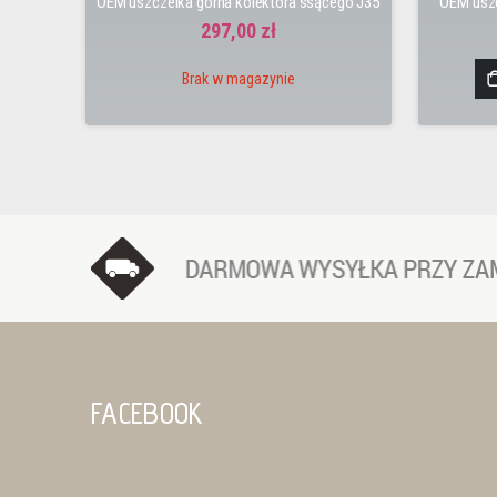
OEM uszczelka górna kolektora ssącego J35
OEM uszc
297,00 zł
Brak w magazynie
FACEBOOK