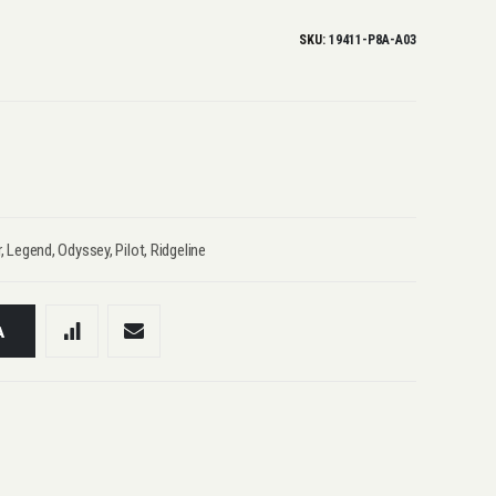
SKU
19411-P8A-A03
egend, Odyssey, Pilot, Ridgeline
A