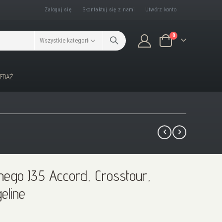
Zaloguj się
Skontaktuj się z nami
Utwórz konto
produkty/ów
0
Koszyk
ZEDAŻ
ego J35 Accord, Crosstour,
eline