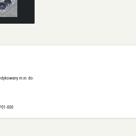
dykowany m.in. do:
-P01-000