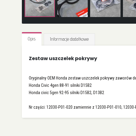
Przejdź
na
Opis
Informacje dodatkowe
początek
galerii
Zestaw uszczelek pokrywy
Oryginalny OEM Honda zestaw uszczelek pokrywy zaworów de
Honda Civic 4gen 88-91 silniki D15B2
Honda civic 5gen 92-95 silniki D15B2, D13B2
Nr części: 12030-P01-020 zamiennie z 12030-P01-010, 12030