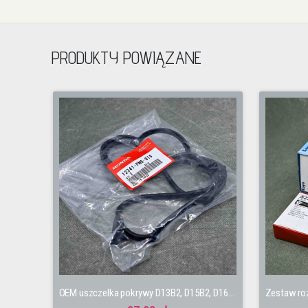
PRODUKTY POWIĄZANE
OEM uszczelka pokrywy D13B2, D15B2, D16A6, D16Z2