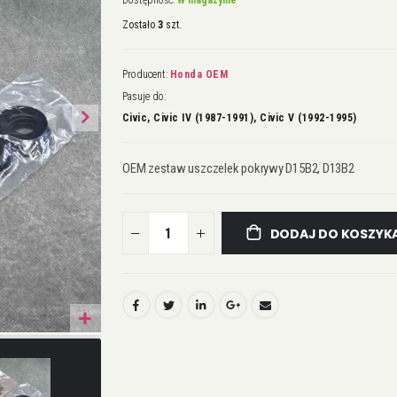
Dostępność:
W magazynie
Zostało
3
szt.
Producent:
Honda OEM
Pasuje do:
Civic, Civic IV (1987-1991), Civic V (1992-1995)
OEM zestaw uszczelek pokrywy D15B2, D13B2
DODAJ DO KOSZYK