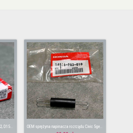
Taiho panewki oporowe D13B2, D15B2, D15B7
OEM sprężyna napinacza rozrządu Civic 5gen 92-95 D15B2, D15B7