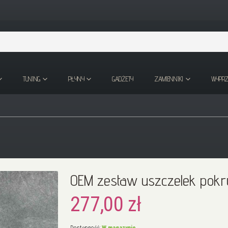
TUNING
PŁYNY
GADŻETY
ZAMIENNIKI
WYPR
OEM zestaw uszczelek pok
277,00 zł