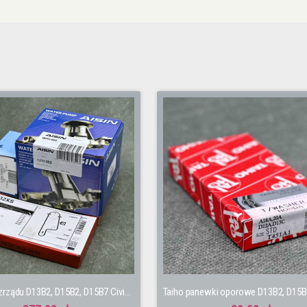
Zestaw rozrządu D13B2, D15B2, D15B7 Civic 5gen 92-95