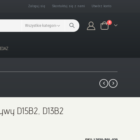
Zaloguj się
Skontaktuj się z nami
Utwórz konto
produkty/ów
0
Koszyk
ZEDAŻ
rywy D15B2, D13B2