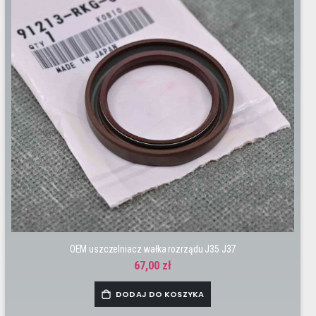
OEM uszczelniacz wałka rozrządu J35 J37
67,00 zł
DODAJ DO KOSZYKA