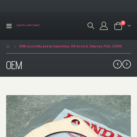
produkty
0
Przełącznik
Koszyk
Nav
OEM uszczelka pod przepustnicę J35 Accord, Odyssey, Pilot, S2000
OEM
Przejdź
na
koniec
galerii