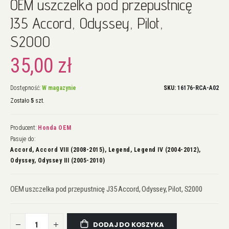
OEM uszczelka pod przepustnicę
na
początek
J35 Accord, Odyssey, Pilot,
galerii
S2000
35,00 zł
Dostępność:
W magazynie
SKU
16176-RCA-A02
Zostało
5
szt.
Producent:
Honda OEM
Pasuje do:
Accord, Accord VIII (2008-2015), Legend, Legend IV (2004-2012),
Odyssey, Odyssey III (2005-2010)
OEM uszczelka pod przepustnicę J35 Accord, Odyssey, Pilot, S2000
DODAJ DO KOSZYKA