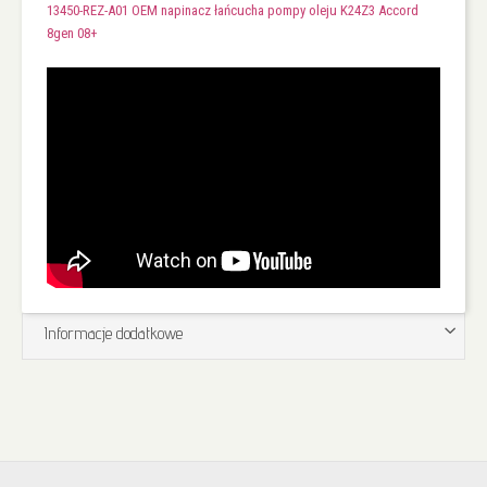
13450-REZ-A01 OEM napinacz łańcucha pompy oleju K24Z3 Accord
8gen 08+
Informacje dodatkowe