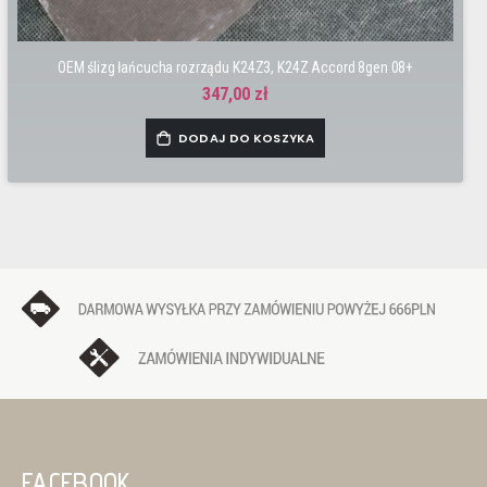
OEM ślizg łańcucha rozrządu K24Z3, K24Z Accord 8gen 08+
347,00 zł
DODAJ DO KOSZYKA
FACEBOOK