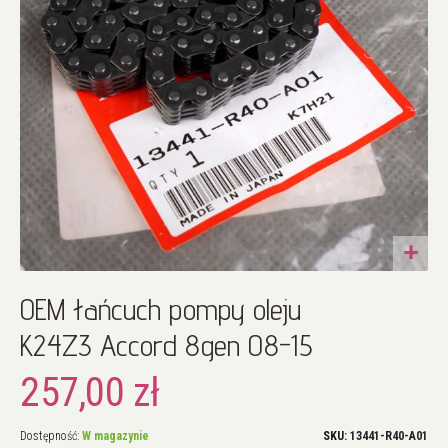
Przejdź
OEM łańcuch pompy oleju
na
początek
K24Z3 Accord 8gen 08-15
galerii
257,00 zł
Dostępność:
W magazynie
SKU
13441-R40-A01