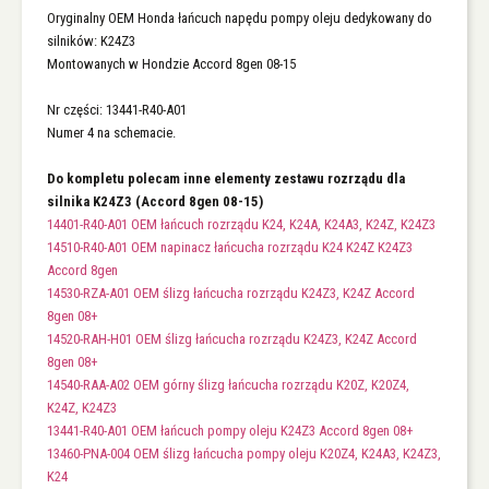
Oryginalny OEM Honda łańcuch napędu pompy oleju dedykowany do
silników: K24Z3
Montowanych w Hondzie Accord 8gen 08-15
Nr części: 13441-R40-A01
Numer 4 na schemacie.
Do kompletu polecam inne elementy zestawu rozrządu dla
silnika K24Z3 (Accord 8gen 08-15)
14401-R40-A01 OEM łańcuch rozrządu K24, K24A, K24A3, K24Z, K24Z3
14510-R40-A01 OEM napinacz łańcucha rozrządu K24 K24Z K24Z3
Accord 8gen
14530-RZA-A01 OEM ślizg łańcucha rozrządu K24Z3, K24Z Accord
8gen 08+
14520-RAH-H01 OEM ślizg łańcucha rozrządu K24Z3, K24Z Accord
8gen 08+
14540-RAA-A02 OEM górny ślizg łańcucha rozrządu K20Z, K20Z4,
K24Z, K24Z3
13441-R40-A01 OEM łańcuch pompy oleju K24Z3 Accord 8gen 08+
13460-PNA-004 OEM ślizg łańcucha pompy oleju K20Z4, K24A3, K24Z3,
K24