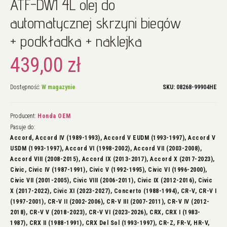
ATF-DW1 4L olej do
na
początek
automatycznej skrzyni biegów
galerii
+ podkładka + naklejka
439,00 zł
Dostępność:
W magazynie
SKU
08268-99904HE
Producent:
Honda OEM
Pasuje do:
Accord, Accord IV (1989-1993), Accord V EUDM (1993-1997), Accord V
USDM (1993-1997), Accord VI (1998-2002), Accord VII (2003-2008),
Accord VIII (2008-2015), Accord IX (2013-2017), Accord X (2017-2023),
Civic, Civic IV (1987-1991), Civic V (1992-1995), Civic VI (1996-2000),
Civic VII (2001-2005), Civic VIII (2006-2011), Civic IX (2012-2016), Civic
X (2017-2022), Civic XI (2023-2027), Concerto (1988-1994), CR-V, CR-V I
(1997-2001), CR-V II (2002-2006), CR-V III (2007-2011), CR-V IV (2012-
2018), CR-V V (2018-2023), CR-V VI (2023-2026), CRX, CRX I (1983-
1987), CRX II (1988-1991), CRX Del Sol (1993-1997), CR-Z, FR-V, HR-V,