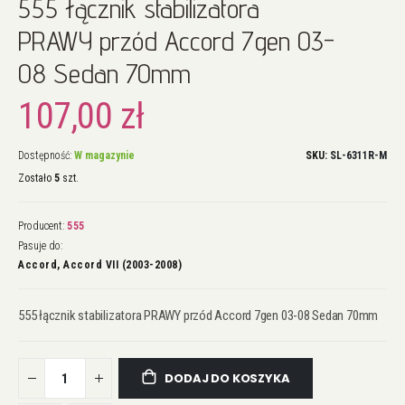
555 łącznik stabilizatora
na
początek
PRAWY przód Accord 7gen 03-
galerii
08 Sedan 70mm
107,00 zł
Dostępność:
W magazynie
SKU
SL-6311R-M
Zostało
5
szt.
Producent:
555
Pasuje do:
Accord, Accord VII (2003-2008)
555 łącznik stabilizatora PRAWY przód Accord 7gen 03-08 Sedan 70mm
DODAJ DO KOSZYKA