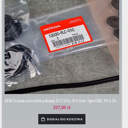
OEM Zestaw uszczelek pokrywy D17, D16, D14 Civic 7gen EM2, FR-V, Stream
337,00 zł
DODAJ DO KOSZYKA