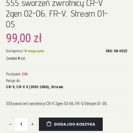
555 sworzeń zwrotnicy CR-V
na
początek
2gen 02-06, FR-V, Stream 01-
galerii
05
99,00 zł
Dostępność:
W magazynie
SKU
SB-H322
Zostało
9
szt.
Producent:
555
Pasuje do:
CR-V, CR-V II (2002-2006), Stream
555 sworzeń zwrotnicy CR-V 2gen 02-06, FR-V, Stream 01-05
DODAJ DO KOSZYKA