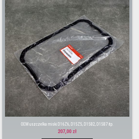
OEM uszczelka miski D16Z6, D15Z5, D15B2, D15B7 itp.
207,00 zł