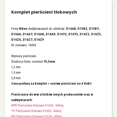
Komplet pierścieni tłokowych
Firmy
Riken
dedykowanych do silników:
D14A8, D15B2, D15B7,
D16A6, D16A7, D16A8, D16A9, D16Y2, D16Y3, D16Z2, D16Z5,
D16Z6, D16Z7, D16Z9
Nr zestawu: 16365
Wymiary pierścieni:
Średnica tłoka: nominał
75,5mm
1,2 mm
1,5 mm
2,8 mm
Cena podana za komplet = zestaw pierścieni na 4 tłoki!
Pierścienie do w/w silników innych producentów oraz w
nadwymiarach:
NPR Pierścienie tłokowe D16Z6 - kliknij.
TP Pierścienie tłokowe D16Z6 - kliknij.
RIK Pierścienie tłokowe D16Z6 - kliknij.