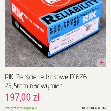
Przejdź
RIK Pierścienie tłokowe D16Z6
na
początek
75,5mm nadwymiar
galerii
197,00 zł
Dostępność:
W magazynie
SKU
RIK16365-050