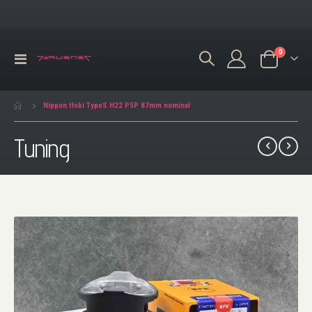
produkty
0
Przełącznik
Koszyk
Nav
Nippon tłoki TypeS H22 P5P 87mm nominał
Tuning
Przejdź
na
koniec
galerii