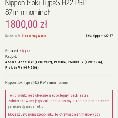
Nippon tłoki TypeS H22 P5P
na
początek
87mm nominał
galerii
1800,00 zł
Dostępność:
Brak w magazynie
SKU
nippon-h22-87
Producent:
Nippon
Pasuje do:
Accord, Accord VI (1998-2002), Prelude, Prelude IV (1992-1996),
Prelude V (1997-2001)
Nippon tłoki TypeS H22 P5P 87mm nominał
Ten produkt jest obecnie niedostępny. Jeśli jesteś
zainteresowany jego zakupem prosimy o kontakt pod adresem
jarusnet@jarusnet.pl
Możesz użyć poniższego linku, by otrzymać alert mailowy gdy