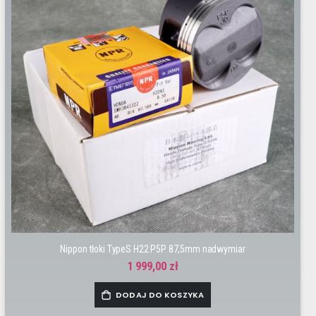
Nippon tłoki TypeS H22 P5P 87,5mm nadwymiar
1 999,00 zł
DODAJ DO KOSZYKA