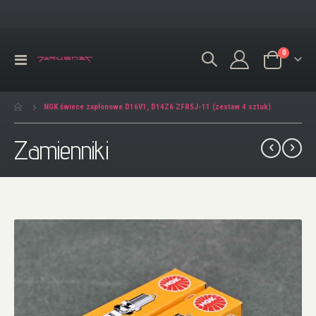
produkty
0
Przełącznik
Koszyk
Nav
NGK świece zapłonowe D16V1, D14Z6 ZFR5J-11 (zestaw 4 sztuk)
Zamienniki
Przejdź
na
koniec
galerii