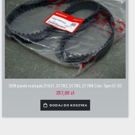
OEM pasek rozrządu D16V1, D17A2, D17A5, D17A8 Civic 7gen 01-05
257,00 zł
DODAJ DO KOSZYKA