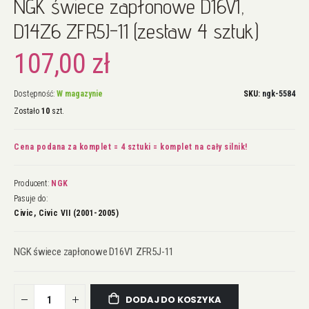
NGK świece zapłonowe D16V1,
na
początek
D14Z6 ZFR5J-11 (zestaw 4 sztuk)
galerii
107,00 zł
Dostępność:
W magazynie
SKU
ngk-5584
Zostało
10
szt.
Cena podana za komplet = 4 sztuki = komplet na cały silnik!
Producent:
NGK
Pasuje do:
Civic, Civic VII (2001-2005)
NGK świece zapłonowe D16V1 ZFR5J-11
DODAJ DO KOSZYKA