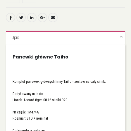
Opis
Panewki główne Taiho
Komplet panewek głównych firmy Taiho - zestaw na cały silnik.
Dedykowany m.in do:
Honda Accord 8gen 08-12 silniki R20
Nr części: M474A
Rozmiar: STD = nominał
Do kompletu polecam: