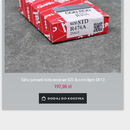
Taiho panewki korbowodowe R20 Accord 8gen 08-12
197,00 zł
DODAJ DO KOSZYKA