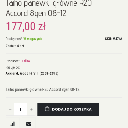
Taiho panewki główne R20
na
początek
Accord 8gen 08-12
galerii
177,00 zł
Dostępność:
W magazynie
SKU
M474A
Zostało
6
szt.
Producent:
Taiho
Pasuje do:
Accord, Accord VIII (2008-2015)
Taiho panewki główne R20 Accord 8gen 08-12
DODAJ DO KOSZYKA