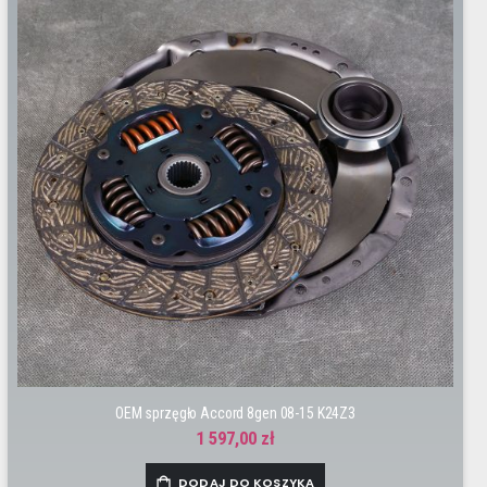
OEM sprzęgło Accord 8gen 08-15 K24Z3
1 597,00 zł
DODAJ DO KOSZYKA