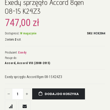
Exedy sprzęgło Accord 8gen
na
początek
08-15 K24Z3
galerii
747,00 zł
Dostępność:
W magazynie
SKU
HCK2064
Zostało
2
szt.
Producent:
Exedy
Pasuje do:
Accord, Accord VIII (2008-2015)
Exedy sprzęgło Accord 8gen 08-15 K24Z3
DODAJ DO KOSZYKA