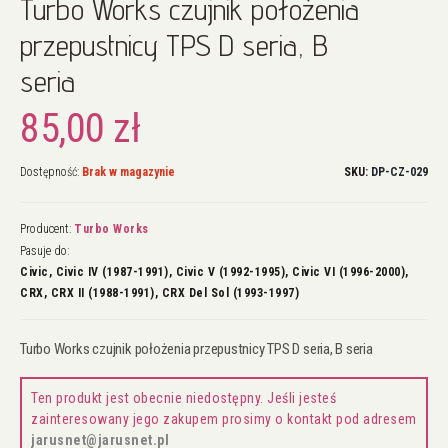
Turbo Works czujnik położenia
na
początek
przepustnicy TPS D seria, B
galerii
seria
85,00 zł
Dostępność:
Brak w magazynie
SKU
DP-CZ-029
Producent:
Turbo Works
Pasuje do:
Civic, Civic IV (1987-1991), Civic V (1992-1995), Civic VI (1996-2000),
CRX, CRX II (1988-1991), CRX Del Sol (1993-1997)
Turbo Works czujnik położenia przepustnicy TPS D seria, B seria
Ten produkt jest obecnie niedostępny. Jeśli jesteś
zainteresowany jego zakupem prosimy o kontakt pod adresem
jarusnet@jarusnet.pl