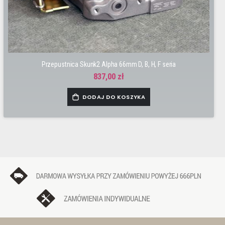
Przepustnica Skunk2 Alpha 66mm D, B, H, F seria
837,00 zł
DODAJ DO KOSZYKA