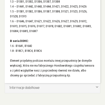
1.3 – D13B1, D13B2, D13B6, D13B7, D13B8
1.4 – D14A1, D14A2, D14A3, D14A4, D14Z1, D14Z2, D14Z5, D14Z6
1.5 – D15B1, D15B2, D15B6, D15B7, D15B8, D15Z1, D15Z3, D15Z6,
D15Z8, D15Y3
1.6 – D16A6, D16A7, D16Z1, D16Z2, D16Z6, D16Z7, D16Z9, D16Y2,
D16Y3, D16Y5, D16Y6, D16Y7, D16Y8, D16B2, D16W1, D16W2, D16W3,
D16W4, D16W5, D16W7
B seria DOHC:
1.6 - B16A1, B16A2
1.8 - B18C1, B18C4, B18C6
Element przydatny podczas montażu innej przepustnicy (w domyśle
większej), która nie ma fabrycznego Hondowskiego czujnika/sensora
a z jakiś względów nasz z poprzedniej również nie działa, albo
chcemy go sprzedać z fabryczną przepustnicą itp.
Informacje dodatkowe