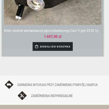
Airtec zbiornik wyrównawczy płynu chłodniczego Civic 11gen 23-25 TypeR FL5 K20C1
1 697,00 zł
DODAJ DO KOSZYKA