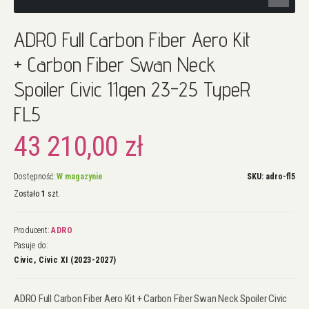
Przejdź
ADRO Full Carbon Fiber Aero Kit
na
początek
+ Carbon Fiber Swan Neck
galerii
Spoiler Civic 11gen 23-25 TypeR
FL5
43 210,00 zł
Dostępność:
W magazynie
SKU
adro-fl5
Zostało
1
szt.
Producent:
ADRO
Pasuje do:
Civic, Civic XI (2023-2027)
ADRO Full Carbon Fiber Aero Kit + Carbon Fiber Swan Neck Spoiler Civic