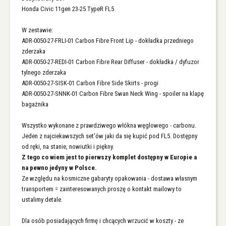
Honda Civic 11gen 23-25 TypeR FL5
W zestawie:
ADR-0050-27-FRLI-01 Carbon Fibre Front Lip - dokładka przedniego
zderzaka
ADR-0050-27-REDI-01 Carbon Fibre Rear Diffuser - dokładka / dyfuzor
tylnego zderzaka
ADR-0050-27-SISK-01 Carbon Fibre Side Skirts - progi
ADR-0050-27-SNNK-01 Carbon Fibre Swan Neck Wing - spoiler na klapę
bagażnika
Wszystko wykonane z prawdziwego włókna węglowego - carbonu.
Jeden z najciekawszych set'ów jaki da się kupić pod FL5. Dostępny
od ręki, na stanie, nowiutki i piękny.
Z tego co wiem jest to pierwszy komplet dostępny w Europie a
na pewno jedyny w Polsce.
Ze względu na kosmiczne gabaryty opakowania - dostawa własnym
transportem = zainteresowanych proszę o kontakt mailowy to
ustalimy detale.
Dla osób posiadających firmę i chcących wrzucić w koszty - ze